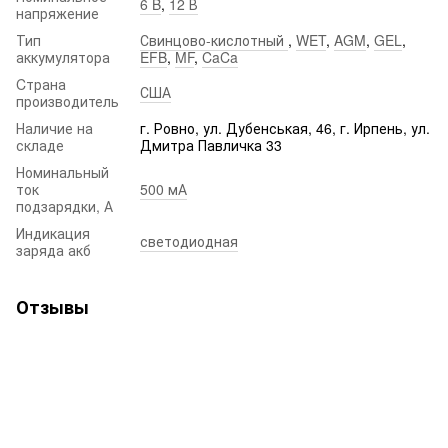
6 B
,
12 В
напряжение
Тип
Свинцово-кислотный
,
WET
,
AGM
,
GEL
,
аккумулятора
EFB
,
MF
,
CaCa
Cтрана
США
производитель
Наличие на
г. Ровно, ул. Дубенськая, 46, г. Ирпень, ул.
складе
Дмитра Павличка 33
Номинальный
ток
500 мА
подзарядки, А
Индикация
светодиодная
заряда акб
Отзывы