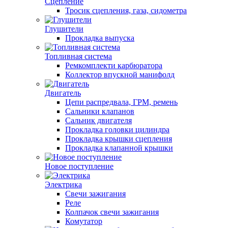
Сцепление
Тросик сцепления, газа, сидометра
Глушители
Прокладка выпуска
Топливная система
Ремкомплекти карбюратора
Коллектор впускной манифолд
Двигатель
Цепи распредвала, ГРМ, ремень
Сальники клапанов
Сальник двигателя
Прокладка головки цилиндра
Прокладка крышки сцепления
Прокладка клапанной крышки
Новое поступление
Электрика
Свечи зажигания
Реле
Колпачок свечи зажигания
Комутатор