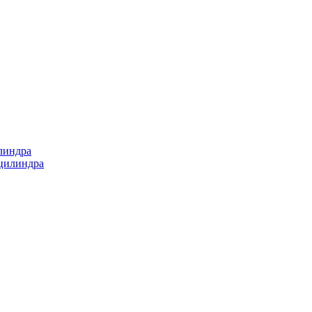
линдра
 цилиндра