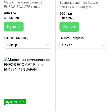
Масло трансмиссионное
Трансмиссионное Масло
ENEOS ECO ATF (1л)
ENEOS ATF D-III (1л)
EU0125401N JAPAN
EU0070401N JAPAN
484 грн
360 грн
В наличии
В наличии
Купить
Купить
Емкость (литраж)
Емкость (литраж)
1 литр
1 литр
Лучшая цена