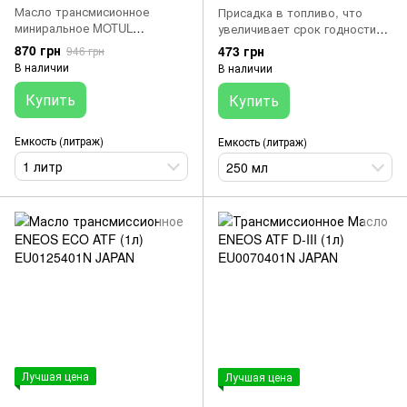
Масло трансмисионное
Присадка в топливо, что
миниральное MOTUL
увеличивает срок годности
317201/GEARBOX SAE 80W90
бензина до 24 мес.. MOTUL
870 грн
473 грн
946 грн
(1л)/100099=105787
843802/STABILIZER
В наличии
В наличии
(250ML)/108559
Купить
Купить
Емкость (литраж)
Емкость (литраж)
1 литр
250 мл
Лучшая цена
Лучшая цена