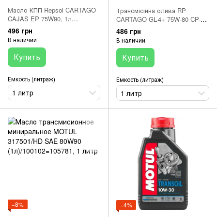
Масло КПП Repsol CARTAGO
Трансмісійна олива RP
CAJAS EP 75W90, 1л
CARTAGO GL-4+ 75W-80 CP-1
(RPP4006JHA)
(1Л) синтетическое
496 грн
486 грн
(RPP4004HHA)
В наличии
В наличии
Купить
Купить
Емкость (литраж)
Емкость (литраж)
1 литр
1 литр
−8%
−4%