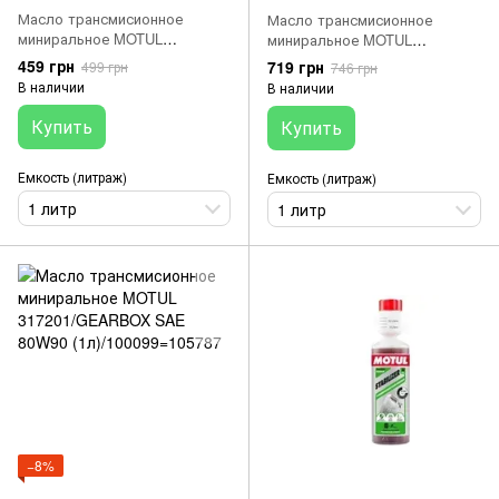
Масло трансмисионное
Масло трансмисионное
миниральное MOTUL
миниральное MOTUL
317501/HD SAE 80W90
314101/TRANSOIL SAE 10W30
459 грн
719 грн
499 грн
746 грн
(1л)/100102=105781
(1л)/100065=105894
В наличии
В наличии
Купить
Купить
Емкость (литраж)
Емкость (литраж)
1 литр
1 литр
−8%