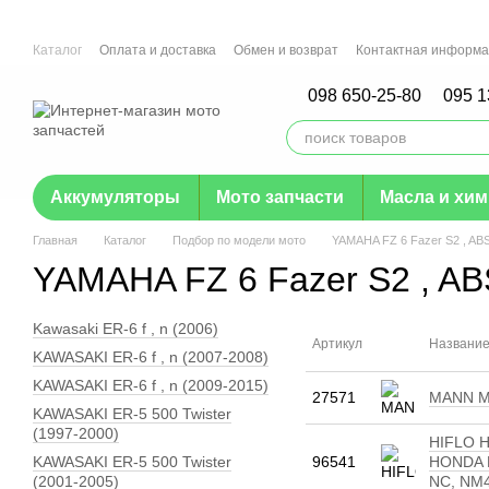
Перейти к основному контенту
Каталог
Оплата и доставка
Обмен и возврат
Контактная информ
Отзывы о магазине
Гарантия
098 650-25-80
095 1
Аккумуляторы
Мото запчасти
Масла и хи
Главная
Каталог
Подбор по модели мото
YAMAHA FZ 6 Fazer S2 , ABS
YAMAHA FZ 6 Fazer S2 , AB
Kawasaki ER-6 f , n (2006)
Артикул
Названи
KAWASAKI ER-6 f , n (2007-2008)
KAWASAKI ER-6 f , n (2009-2015)
27571
MANN MW
KAWASAKI ER-5 500 Twister
(1997-2000)
HIFLO H
KAWASAKI ER-5 500 Twister
96541
HONDA B
(2001-2005)
NC, NM4