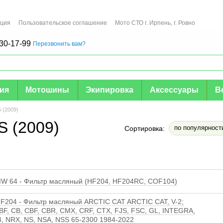
ация
Пользовательское соглашение
Мото СТО г. Ирпень, г. Ровно
30-17-99
Перезвонить вам?
мия
Мотошины
Экипировка
Аксессуары
В
 (2009)
S (2009)
по популярност
Сортировка:
е
 64 - Фильтр масляный (HF204, HF204RC, COF104)
F204 - Фильтр масляный ARCTIC CAT ARCTIC CAT, V-2;
F, CB, CBF, CBR, CMX, CRF, CTX, FJS, FSC, GL, INTEGRA,
, NRX, NS, NSA, NSS 65-2300 1984-2022