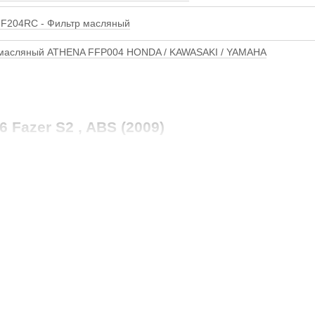
F204RC - Фильтр масляный
 масляный ATHENA FFP004 HONDA / KAWASAKI / YAMAHA
 Fazer S2 , ABS (2009)