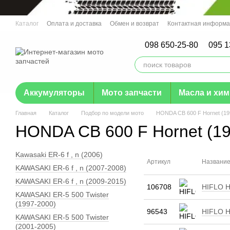
Перейти к основному контенту
Каталог
Оплата и доставка
Обмен и возврат
Контактная информ
Отзывы о магазине
Гарантия
098 650-25-80
095 1
Аккумуляторы
Мото запчасти
Масла и хи
Главная
Каталог
Подбор по модели мото
HONDA CB 600 F Hornet (19
HONDA CB 600 F Hornet (19
Kawasaki ER-6 f , n (2006)
Артикул
Названи
KAWASAKI ER-6 f , n (2007-2008)
KAWASAKI ER-6 f , n (2009-2015)
106708
HIFLO H
KAWASAKI ER-5 500 Twister
(1997-2000)
96543
HIFLO H
KAWASAKI ER-5 500 Twister
(2001-2005)