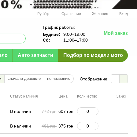
Сравнение
Рус
Укр
Желания
Вход
График работы:
Мой заказ
Будние:
9:00–19:00
Сб:
11:00–17:00
ело
Авто запчасти
Подбор по модели мото
и
сначала дешевле
по названию
Отображение:
Статус наличия
Цена
Количество
Заказ
В наличии
772 грн
607 грн
В наличии
481 грн
375 грн