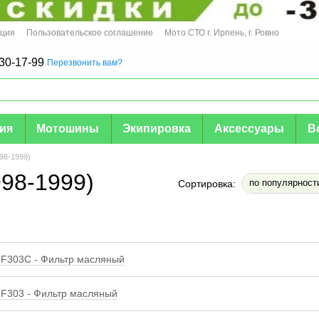
ация
Пользовательское соглашение
Мото СТО г. Ирпень, г. Ровно
30-17-99
Перезвонить вам?
мия
Мотошины
Экипировка
Аксессуары
В
98-1999)
98-1999)
по популярност
Сортировка:
е
F303C - Фильтр масляный
F303 - Фильтр масляный