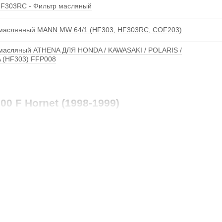
F303RC - Фильтр масляный
маслянный MANN MW 64/1 (HF303, HF303RC, COF203)
масляный ATHENA ДЛЯ HONDA / KAWASAKI / POLARIS /
 (HF303) FFP008
0 F Hornet (1998-1999)