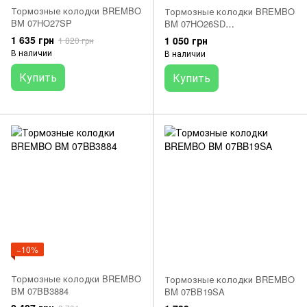
Тормозные колодки BREMBO
Тормозные колодки BREMBO
BM 07HO27SP
BM 07HO26SD
36,1x74,9x9,5мм YAMAHA YZ
1 635 грн
1 050 грн
1 820 грн
125 1998-2002
В наличии
В наличии
Купить
Купить
−10%
Тормозные колодки BREMBO
Тормозные колодки BREMBO
BM 07BB3884
BM 07BB19SA