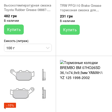
Высокотемпературная смазка
TRW PFG110 Brake Grease
Toyota Rubber Grease 08887-
тормозная смазка для
01206 (Япония) 1шт 100г
направляющих суппорта и
482 грн
231 грн
резиновых уплотнителей 25 г
В наличии
В наличии
Купить
Купить
Емкость (литраж)
100 г
−10%