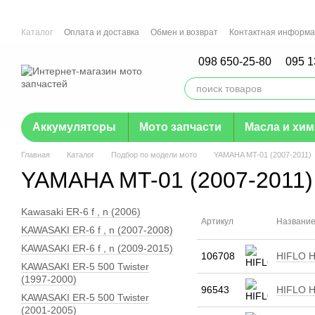
Перейти к основному контенту
Каталог
Оплата и доставка
Обмен и возврат
Контактная информ
Отзывы о магазине
Гарантия
098 650-25-80
095 1
Аккумуляторы
Мото запчасти
Масла и хи
Главная
Каталог
Подбор по модели мото
YAMAHA MT-01 (2007-2011)
YAMAHA MT-01 (2007-2011)
Kawasaki ER-6 f , n (2006)
Артикул
Названи
KAWASAKI ER-6 f , n (2007-2008)
KAWASAKI ER-6 f , n (2009-2015)
106708
HIFLO H
KAWASAKI ER-5 500 Twister
(1997-2000)
96543
HIFLO H
KAWASAKI ER-5 500 Twister
(2001-2005)