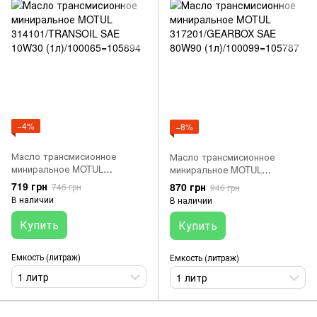
−4%
−8%
Масло трансмисионное
Масло трансмисионное
миниральное MOTUL
миниральное MOTUL
314101/TRANSOIL SAE 10W30
317201/GEARBOX SAE 80W90
719 грн
870 грн
746 грн
946 грн
(1л)/100065=105894
(1л)/100099=105787
В наличии
В наличии
Купить
Купить
Емкость (литраж)
Емкость (литраж)
1 литр
1 литр