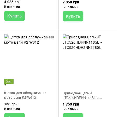
KM500R Daido Kogyo Co., Ltd.
4 935 грн
7 350 грн
DID (выпрессовка-
В наличии
В наличии
запрессовка)
Купить
Купить
Хит
Щетка для обслуживания
Приводная цепь JT
мото цепи K2 W612
JTC520HDRNN118SL =
JTC520HDR2NN118SL
158 грн
1 759 грн
В наличии
В наличии