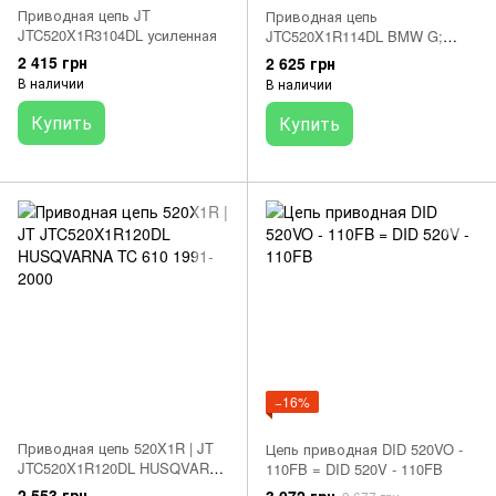
Приводная цепь JT
Приводная цепь
JTC520X1R3104DL усиленная
JTC520X1R114DL BMW G;
HONDA CR, CRF, CTX, NC;
2 415 грн
2 625 грн
HUSQVARNA CR, SM, SMR,
В наличии
В наличии
SMS, TC, TE, TXC, WR 125-800
1981-2021
Купить
Купить
−16%
Приводная цепь 520X1R | JT
Цепь приводная DID 520VO -
JTC520X1R120DL HUSQVARNA
110FB = DID 520V - 110FB
TC 610 1991-2000
2 553 грн