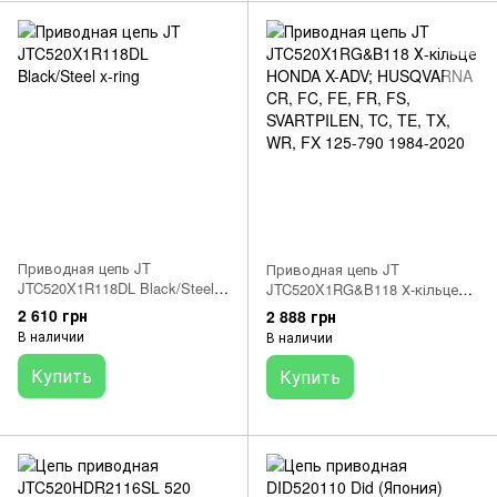
Приводная цепь JT
Приводная цепь JT
JTC520X1R118DL Black/Steel
JTC520X1RG&B118 Х-кільце
x-ring
HONDA X-ADV; HUSQVARNA
2 610 грн
2 888 грн
CR, FC, FE, FR, FS,
В наличии
В наличии
SVARTPILEN, TC, TE, TX, WR,
FX 125-790 1984-2020
Купить
Купить