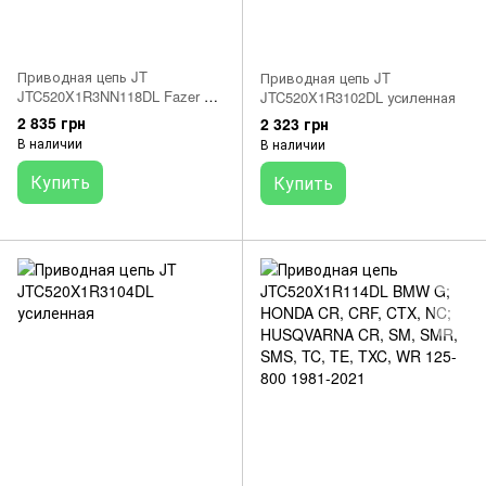
Приводная цепь JT
Приводная цепь JT
JTC520X1R3NN118DL Fazer FZ
JTC520X1R3102DL усиленная
6 S2 / ABS
2 835 грн
2 323 грн
В наличии
В наличии
Купить
Купить