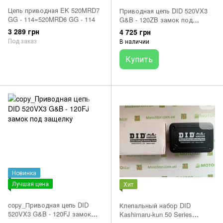
Цепь приводная EK 520MRD7
Приводная цепь DID 520VX3
GG - 114=520MRD6 GG - 114
G&B - 120ZB замок под
расклепку
3 289 грн
4 725 грн
Под заказ
В наличии
Купить
Новинка
Лучшая цена
Хит
copy_Приводная цепь DID
Клепальный набор DID
520VX3 G&B - 120FJ замок
Kashimaru-kun 50 Series
под защелку