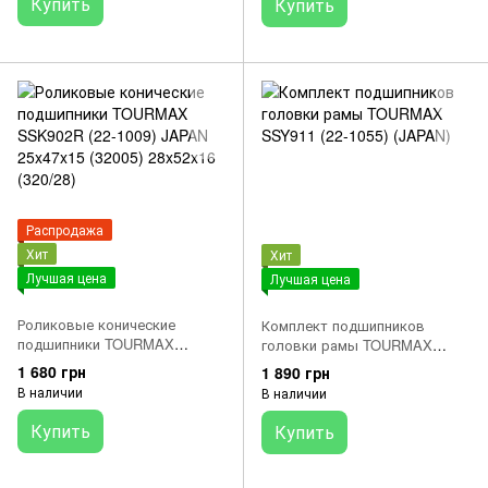
Купить
Купить
Распродажа
Хит
Хит
Лучшая цена
Лучшая цена
Роликовые конические
Комплект подшипников
подшипники TOURMAX
головки рамы TOURMAX
SSK902R (22-1009) JAPAN
SSY911 (22-1055) (JAPAN)
1 680 грн
1 890 грн
25x47x15 (32005) 28x52x16
В наличии
В наличии
(320/28)
Купить
Купить