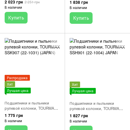
SSH903R (22-1020) HONDA
2 023 грн
1 838 грн
2 251 грн
CB/CBR/GL /ST/VF/VFR
В наличии
В наличии
/VT/VTX (JAPAN)
Купить
Купить
Распродажа
Хит
Хит
Лучшая цена
Лучшая цена
Подшипники и пыльники
Подшипники и пыльники
рулевой колонки, TOURMAX
рулевой колонки, TOURMAX
SSK907 (22-1031) (JAPAN)
SSH901 (22-1004) JAPAN
1 775 грн
1 827 грн
В наличии
В наличии