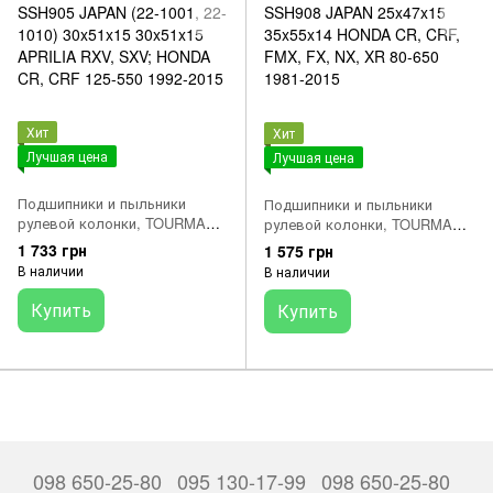
Хит
Хит
Лучшая цена
Лучшая цена
Подшипники и пыльники
Подшипники и пыльники
рулевой колонки, TOURMAX
рулевой колонки, TOURMAX
SSH905 JAPAN (22-1001, 22-
SSH908 JAPAN 25x47x15
1 733 грн
1 575 грн
1010) 30x51x15 30x51x15
35x55x14 HONDA CR, CRF,
В наличии
В наличии
APRILIA RXV, SXV; HONDA
FMX, FX, NX, XR 80-650 1981-
CR, CRF 125-550 1992-2015
2015
Купить
Купить
098 650-25-80
095 130-17-99
098 650-25-80