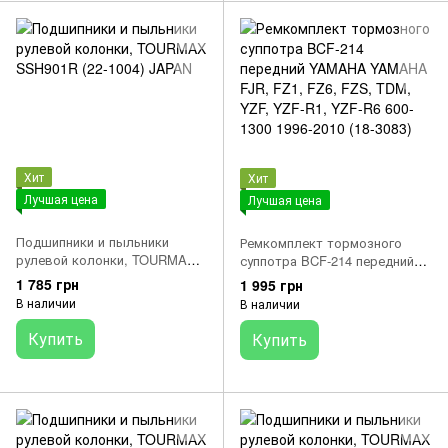
Хит
Хит
Лучшая цена
Лучшая цена
Подшипники и пыльники
Ремкомплект тормозного
рулевой колонки, TOURMAX
суппотра BCF-214 передний
SSH901R (22-1004) JAPAN
YAMAHA YAMAHA FJR, FZ1,
1 785 грн
1 995 грн
FZ6, FZS, TDM, YZF, YZF-R1,
В наличии
В наличии
YZF-R6 600-1300 1996-2010 (18-
3083)
Купить
Купить