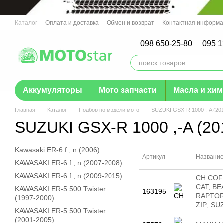
Перейти к основному контенту
Каталог
Оплата и доставка
Обмен и возврат
Контактная информ
Отзывы о магазине
Гарантия
098 650-25-80
095 1
Аккумуляторы
Мото запчасти
Масла и хи
Главная
Каталог
Подбор по модели мото
SUZUKI GSX-R 1000 ,-A (20
SUZUKI GSX-R 1000 ,-A (20
Kawasaki ER-6 f , n (2006)
Артикул
Названи
KAWASAKI ER-6 f , n (2007-2008)
KAWASAKI ER-6 f , n (2009-2015)
CH COF0
CAT, BE
KAWASAKI ER-5 500 Twister
163195
RAPTOR
(1997-2000)
ZIP; SU
KAWASAKI ER-5 500 Twister
(2001-2005)