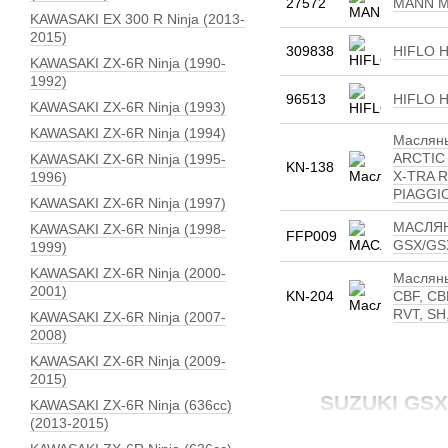
27572
MANN M
KAWASAKI EX 300 R Ninja (2013-
2015)
309838
HIFLO H
KAWASAKI ZX-6R Ninja (1990-
1992)
96513
HIFLO H
KAWASAKI ZX-6R Ninja (1993)
KAWASAKI ZX-6R Ninja (1994)
Масляны
ARCTIC 
KAWASAKI ZX-6R Ninja (1995-
KN-138
X-TRA 
1996)
PIAGGIO
KAWASAKI ZX-6R Ninja (1997)
МАСЛЯН
KAWASAKI ZX-6R Ninja (1998-
FFP009
GSX/GSX
1999)
KAWASAKI ZX-6R Ninja (2000-
Масляны
2001)
KN-204
CBF, CB
RVT, SH
KAWASAKI ZX-6R Ninja (2007-
2008)
KAWASAKI ZX-6R Ninja (2009-
2015)
SUZUKI GSX-
KAWASAKI ZX-6R Ninja (636сс)
(2013-2015)