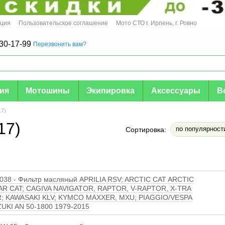
ация
Пользовательское соглашение
Мото СТО г. Ирпень, г. Ровно
30-17-99
Перезвонить вам?
мия
Мотошины
Экипировка
Аксессуары
В
17)
17)
по популярност
Сортировка:
е
38 - Фильтр масляный APRILIA RSV; ARCTIC CAT ARCTIC
AR CAT; CAGIVA NAVIGATOR, RAPTOR, V-RAPTOR, X-TRA
; KAWASAKI KLV; KYMCO MAXXER, MXU; PIAGGIO/VESPA
ZUKI AN 50-1800 1979-2015