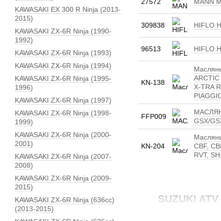
27572
MANN M
KAWASAKI EX 300 R Ninja (2013-
2015)
309838
HIFLO H
KAWASAKI ZX-6R Ninja (1990-
1992)
96513
HIFLO H
KAWASAKI ZX-6R Ninja (1993)
KAWASAKI ZX-6R Ninja (1994)
Масляны
ARCTIC 
KAWASAKI ZX-6R Ninja (1995-
KN-138
X-TRA 
1996)
PIAGGIO
KAWASAKI ZX-6R Ninja (1997)
МАСЛЯН
KAWASAKI ZX-6R Ninja (1998-
FFP009
GSX/GSX
1999)
KAWASAKI ZX-6R Ninja (2000-
Масляны
2001)
KN-204
CBF, CB
RVT, SH
KAWASAKI ZX-6R Ninja (2007-
2008)
KAWASAKI ZX-6R Ninja (2009-
2015)
SUZUKI ATV 
KAWASAKI ZX-6R Ninja (636сс)
(2013-2015)