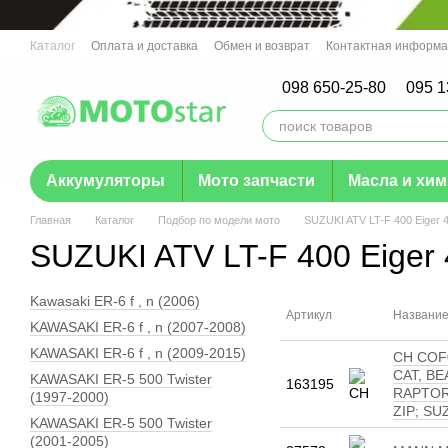
Перейти к основному контенту
Каталог
Оплата и доставка
Обмен и возврат
Контактная информ
Отзывы о магазине
Гарантия
098 650-25-80
095 1
Аккумуляторы
Мото запчасти
Масла и хи
Главная
Каталог
Подбор по модели мото
SUZUKI ATV LT-F 400 Eiger 
SUZUKI ATV LT-F 400 Eiger 
Kawasaki ER-6 f , n (2006)
Артикул
Названи
KAWASAKI ER-6 f , n (2007-2008)
KAWASAKI ER-6 f , n (2009-2015)
CH COF0
CAT, BE
KAWASAKI ER-5 500 Twister
163195
RAPTOR
(1997-2000)
ZIP; SU
KAWASAKI ER-5 500 Twister
(2001-2005)