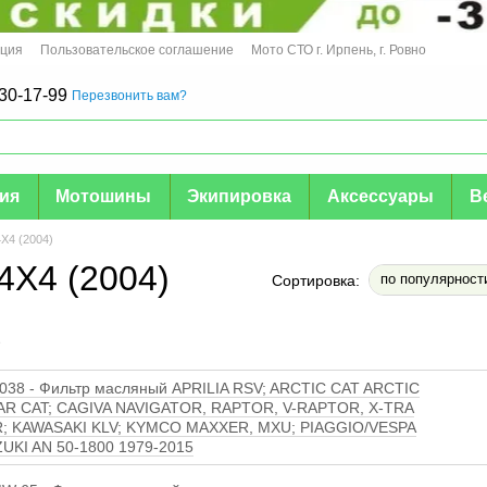
ация
Пользовательское соглашение
Мото СТО г. Ирпень, г. Ровно
30-17-99
Перезвонить вам?
мия
Мотошины
Экипировка
Аксессуары
В
4X4 (2004)
4X4 (2004)
по популярност
Сортировка:
е
38 - Фильтр масляный APRILIA RSV; ARCTIC CAT ARCTIC
AR CAT; CAGIVA NAVIGATOR, RAPTOR, V-RAPTOR, X-TRA
; KAWASAKI KLV; KYMCO MAXXER, MXU; PIAGGIO/VESPA
ZUKI AN 50-1800 1979-2015