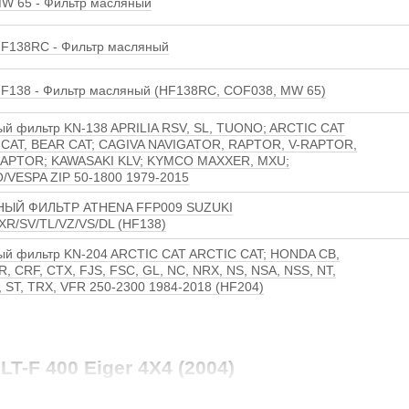
W 65 - Фильтр масляный
F138RC - Фильтр масляный
F138 - Фильтр масляный (HF138RC, COF038, MW 65)
й фильтр KN-138 APRILIA RSV, SL, TUONO; ARCTIC CAT
CAT, BEAR CAT; CAGIVA NAVIGATOR, RAPTOR, V-RAPTOR,
RAPTOR; KAWASAKI KLV; KYMCO MAXXER, MXU;
/VESPA ZIP 50-1800 1979-2015
ЫЙ ФИЛЬТР ATHENA FFP009 SUZUKI
R/SV/TL/VZ/VS/DL (HF138)
й фильтр KN-204 ARCTIC CAT ARCTIC CAT; HONDA CB,
R, CRF, CTX, FJS, FSC, GL, NC, NRX, NS, NSA, NSS, NT,
, ST, TRX, VFR 250-2300 1984-2018 (HF204)
LT-F 400 Eiger 4X4 (2004)