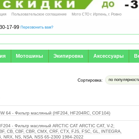
ация
Пользовательское соглашение
Мото СТО г. Ирпень, г. Ровно
30-17-99
Перезвонить вам?
мия
Мотошины
Экипировка
Аксессуары
В
по популярност
Сортировка:
е
 64 - Фильтр масляный (HF204, HF204RC, COF104)
F204 - Фильтр масляный ARCTIC CAT ARCTIC CAT, V-2;
F, CB, CBF, CBR, CMX, CRF, CTX, FJS, FSC, GL, INTEGRA,
, NRX, NS, NSA, NSS 65-2300 1984-2022