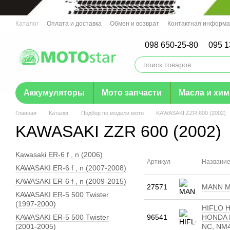
Перейти к основному контенту
Каталог
Оплата и доставка
Обмен и возврат
Контактная информ
Отзывы о магазине
Гарантия
098 650-25-80
095 1
Аккумуляторы
Мото запчасти
Масла и хи
Главная
Каталог
Подбор по модели мото
KAWASAKI ZZR 600 (2002)
KAWASAKI ZZR 600 (2002)
Kawasaki ER-6 f , n (2006)
Артикул
Названи
KAWASAKI ER-6 f , n (2007-2008)
KAWASAKI ER-6 f , n (2009-2015)
27571
MANN MW
KAWASAKI ER-5 500 Twister
(1997-2000)
HIFLO H
KAWASAKI ER-5 500 Twister
96541
HONDA B
(2001-2005)
NC, NM4