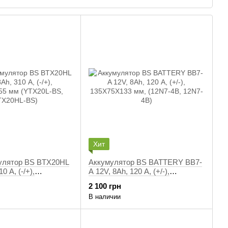
ранспортных средств.
Хит
улятор BS BTX20HL
Аккумулятор BS BATTERY BB7-
0 А, (-/+),
A 12V, 8Ah, 120 А, (+/-),
 мм (YTX20L-BS,
135X75X133 мм, (12N7-4B, 12N7-
2 100 грн
S)
4B)
В наличии