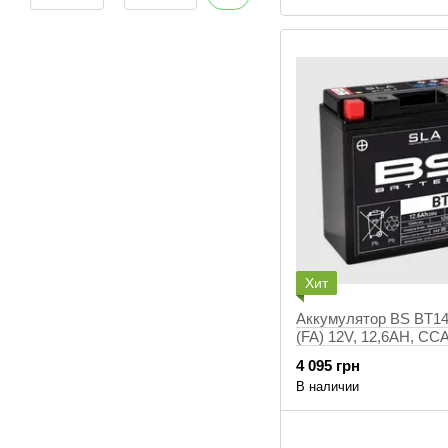
Хит
Аккумулятор BS BT14
(FA) 12V, 12,6AH, СС
150X69X145 мм, +/-, 
4 095 грн
YT14B-BS)
В наличии