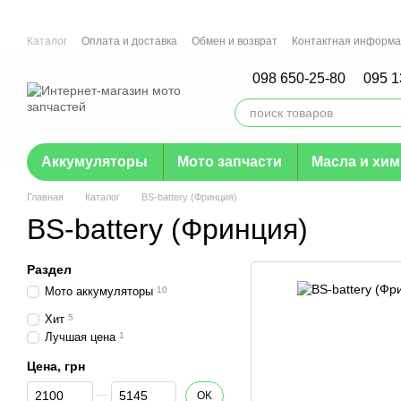
Перейти к основному контенту
Каталог
Оплата и доставка
Обмен и возврат
Контактная информ
Отзывы о магазине
Гарантия
098 650-25-80
095 1
Аккумуляторы
Мото запчасти
Масла и хи
Главная
Каталог
BS-battery (Фринция)
BS-battery (Фринция)
Раздел
Мото аккумуляторы
10
Хит
5
Лучшая цена
1
Цена, грн
От Цена, грн
До Цена, грн
OK