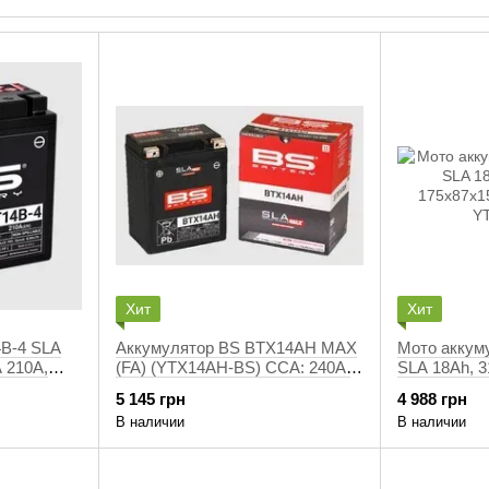
крупных игроков на рынке сбыта и производителей т
Хит
Хит
B-4 SLA
Аккумулятор BS BTX14AH MAX
Мото аккум
A 210А,
(FA) (YTX14AH-BS) ССA: 240A,
SLA 18Аh, 31
(YT14B4,
12V 13AH 134X89X166 мм
175х87х155
5 145 грн
4 988 грн
INDIAN, POLARIS
YTX20HL-B
В наличии
В наличии