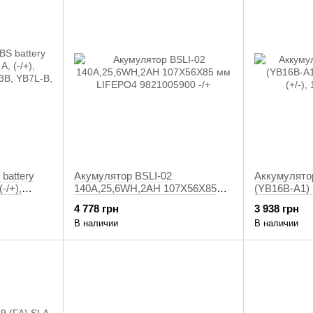
battery
Акумулятор BSLI-02
Аккумулято
-/+),
140A,25,6WH,2AH 107X56X85
(YB16B-A1) 
3B, YB7L-
мм LIFEPO4 9821005900 -/+
(+/-), 160x9
4 778 грн
3 938 грн
В наличии
В наличии