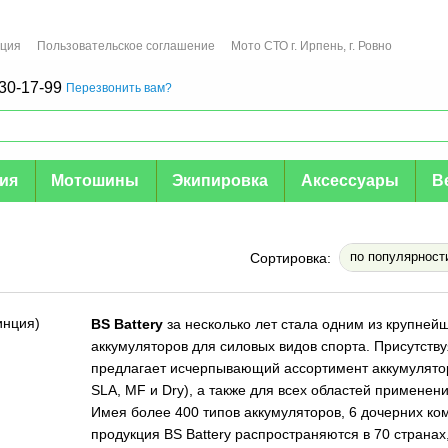
ация
Пользовательское соглашение
Мото СТО г. Ирпень, г. Ровно
30-17-99
Перезвонить вам?
мия
Мотошины
Экипировка
Аксессуары
В
по популярност
Сортировка:
BS Battery
за несколько лет стала одним из крупне
аккумуляторов для силовых видов спорта. Присутствуя
предлагает исчерпывающий ассортимент аккумулятор
SLA, MF и Dry), а также для всех областей применени
Имея более 400 типов аккумуляторов, 6 дочерних ко
продукция BS Battery распространяются в 70 страна