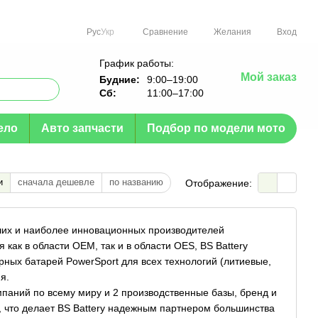
Сравнение
Рус
Укр
Желания
Вход
График работы:
Мой заказ
Будние:
9:00–19:00
Сб:
11:00–17:00
ело
Авто запчасти
Подбор по модели мото
и
сначала дешевле
по названию
Отображение:
йших и наиболее инновационных производителей
 как в области OEM, так и в области OES, BS Battery
ных батарей PowerSport для всех технологий (литиевые,
я.
мпаний по всему миру и 2 производственные базы, бренд и
х, что делает BS Battery надежным партнером большинства