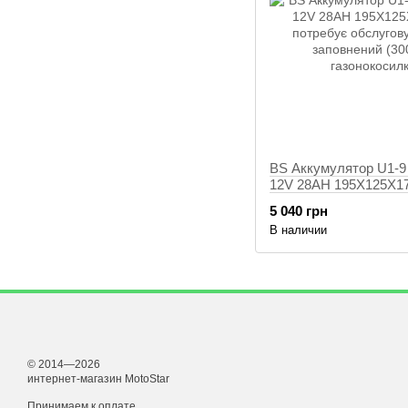
BS Аккумулятор U1-9
12V 28AH 195X125X17
потребує обслуговува
5 040 грн
заповнений (300A) -
В наличии
газонокосилка
© 2014—2026
интернет-магазин MotoStar
Принимаем к оплате