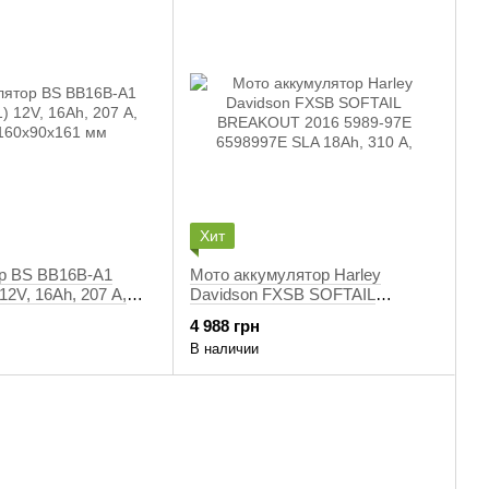
Хит
р BS BB16B-A1
Мото аккумулятор Harley
12V, 16Аh, 207 А,
Davidson FXSB SOFTAIL
0x161 мм
BREAKOUT 2016 5989-97E
4 988 грн
6598997E SLA 18Аh, 310 А,
В наличии