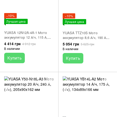
−10%
−10%
Лучшая цена
Лучшая цена
YUASA 12N12A-4A-1 Мото
YUASA TTZ10S Мото
аккумулятор 12 А/ч, 115 А,
аккумулятор 8,6 А/ч, 190 А
(+/-), 134х80х162 мм
(+/-), 150х87х93 мм
4 414 грн
5 054 грн
4 912 грн
5 625 грн
В наличии
В наличии
Купить
Купить