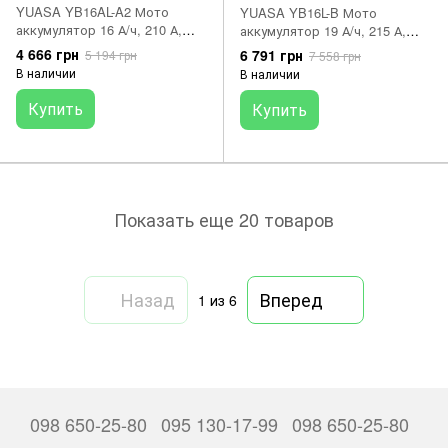
YUASA YB16AL-A2 Мото
YUASA YB16L-B Мото
аккумулятор 16 А/ч, 210 А,
аккумулятор 19 А/ч, 215 А,
(-/+), 207х72х164 мм
(-/+), 175х100х155 мм
4 666 грн
6 791 грн
5 194 грн
7 558 грн
В наличии
В наличии
Купить
Купить
Показать еще 20 товаров
Назад
Вперед
1
из 6
098 650-25-80
095 130-17-99
098 650-25-80