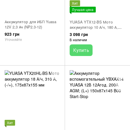
Хит
Лучшая цена
Аккумулятор для ИБП Yuasa
YUASA YTX12-BS Мото
12V 2,3 Ач (NP2.3-12)
аккумулятор 10 А/ч, 180 А,
(+/-), 150х87х130 мм
923 грн
3 098 грн
Уточняйте
В наличии
Купить
Хит