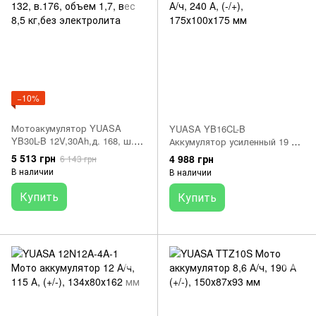
−10%
Мотоакумулятор YUASA
YUASA YB16CL-B
YB30L-B 12V,30Ah,д. 168, ш.
Аккумулятор усиленный 19 А/
132, в.176, объем 1,7, вес 8,5
ч, 240 А, (-/+), 175х100х175 мм
5 513 грн
4 988 грн
6 143 грн
кг,без электролита
В наличии
В наличии
Купить
Купить