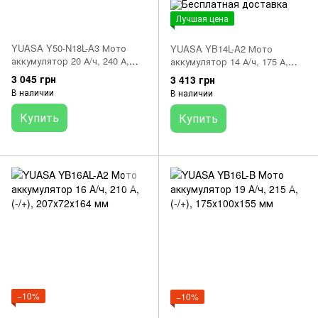
Лучшая цена
YUASA Y50-N18L-A3 Мото
YUASA YB14L-A2 Мото
аккумулятор 20 А/ч, 240 А,
аккумулятор 14 А/ч, 175 А,
(-/+), 205х90х162 мм
(-/+), 134х89х166 мм
3 045 грн
3 413 грн
В наличии
В наличии
Купить
Купить
−10%
−10%