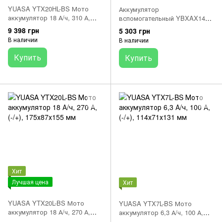
YUASA YTX20HL-BS Мото
Аккумулятор
аккумулятор 18 А/ч, 310 А,
вспомогательный YBXAX14
(-/+), 175х87х155 мм
YUASA 12В 12Агод. 200А
9 398 грн
5 303 грн
AGM; (L+) 150x87x145 B00
В наличии
В наличии
Start-Stop
Купить
Купить
Хит
Лучшая цена
Хит
YUASA YTX20L-BS Мото
YUASA YTX7L-BS Мото
аккумулятор 18 А/ч, 270 А,
аккумулятор 6,3 А/ч, 100 А,
(-/+), 175х87х155 мм
(-/+), 114х71х131 мм