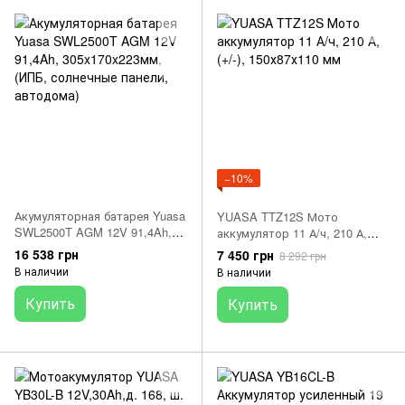
−10%
Акумуляторная батарея Yuasa
YUASA TTZ12S Мото
SWL2500T AGM 12V 91,4Ah,
аккумулятор 11 А/ч, 210 А,
305x170x223мм, (ИПБ,
(+/-), 150х87х110 мм
16 538 грн
7 450 грн
8 292 грн
солнечные панели, автодома)
В наличии
В наличии
Купить
Купить