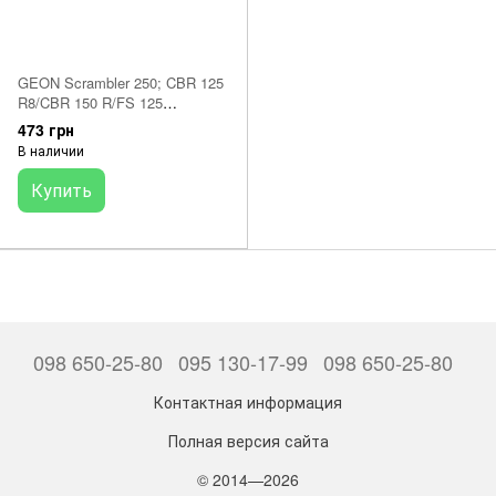
GEON Scrambler 250; CBR 125
R8/CBR 150 R/FS 125
Sonic/CBF 125/CBR 125;
473 грн
LIFAN-Smart 50/125 -
В наличии
Тормозные колодки
Купить
098 650-25-80
095 130-17-99
098 650-25-80
Контактная информация
Полная версия сайта
© 2014—2026