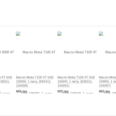
0 4T SAE
Масло Motul 7100 4T SAE
Масло Motul 7100 4T SAE
Масло Motu
836911,
10W30, 1 литр, (845411,
10W40, 1 литр, (836311,
10W50, 1 ли
104089)
104091)
104097)
966 грн
805 грн
960 грн