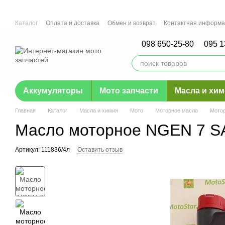
Перейти к основному контенту
Каталог
Оплата и доставка
Обмен и возврат
Контактная информ
Отзывы о магазине
Гарантия
098 650-25-80
095 1
Аккумуляторы
Мото запчасти
Масла и хи
Главная
Каталог
Масла и химия
Мото
Моторное масло
Мото
Масло моторное NGEN 7 SA
Артикул: 111836/4л
Оставить отзыв