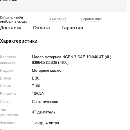
В наличии
Войдите
, чтобы
В желания
К сравнению
отобразить скидку
Доставка
Оплата
Гарантия
Характеристики
Короткое
Масло моторное NGEN 7 SAE 10W40 4T (4L)
описание
839641/111836 (7100)
Раздел
Моторное масло
Бренд
EBC
Серия
7100
Вязкость
10W40
Состав
Синтетическое
Тип
4Т двигатель
двигателя
Фасовка
1 литр, 4 литра