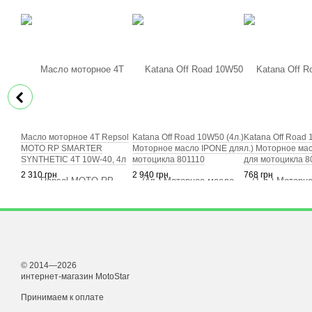
Масло моторное 4Т Repsol
Katana Off Road 10W50 (4л.)
Katana Off Road 
MOTO RP SMARTER
Моторное масло IPONE для
л.) Моторное ма
SYNTHETIC 4T 10W-40, 4л
мотоцикла 801110
для мотоцикла 8
(RPP2064MGB)
2 310 грн
2 940 грн
768 грн
© 2014—2026
интернет-магазин MotoStar
Принимаем к оплате