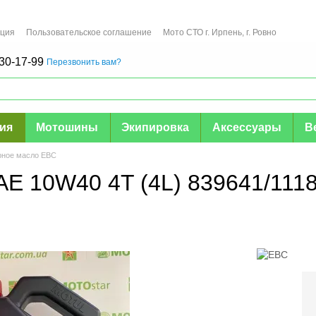
ация
Пользовательское соглашение
Мото СТО г. Ирпень, г. Ровно
30-17-99
Перезвонить вам?
мия
Мотошины
Экипировка
Аксессуары
В
рное масло EBC
E 10W40 4T (4L) 839641/1118