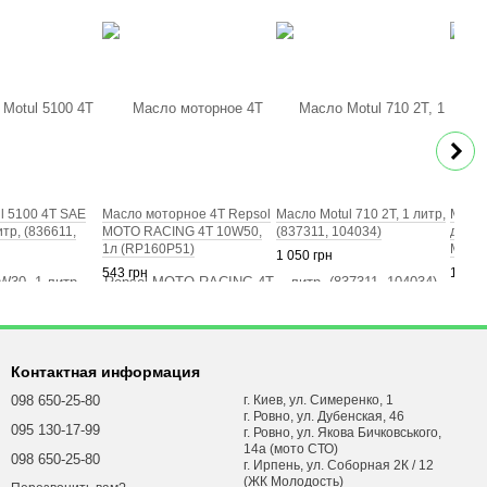
l 5100 4T SAE
Масло моторное 4Т Repsol
Масло Motul 710 2T, 1 литр,
Масло
тр, (836611,
MOTO RACING 4T 10W50,
(837311, 104034)
двига
1л (RP160P51)
MOTUL
1 050 грн
SAE 2
543 грн
1 507
1073
Контактная информация
098 650-25-80
г. Киев, ул. Симеренко, 1
г. Ровно, ул. Дубенская, 46
095 130-17-99
г. Ровно, ул. Якова Бичковського,
14а (мото СТО)
098 650-25-80
г. Ирпень, ул. Соборная 2К / 12
(ЖК Молодость)