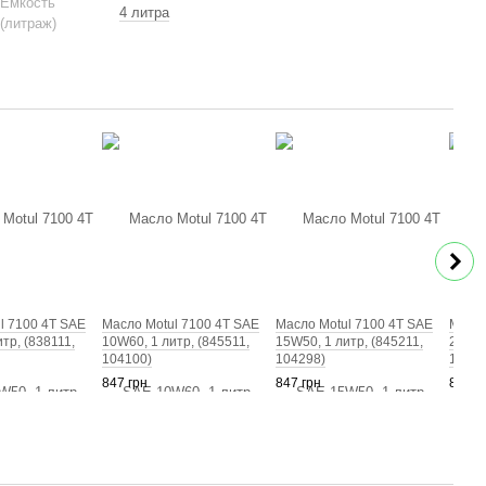
Емкость
4 литра
(литраж)
l 7100 4T SAE
Масло Motul 7100 4T SAE
Масло Motul 7100 4T SAE
Масло
тр, (838111,
10W60, 1 литр, (845511,
15W50, 1 литр, (845211,
20W50
104100)
104298)
10410
847 грн
847 грн
840 г