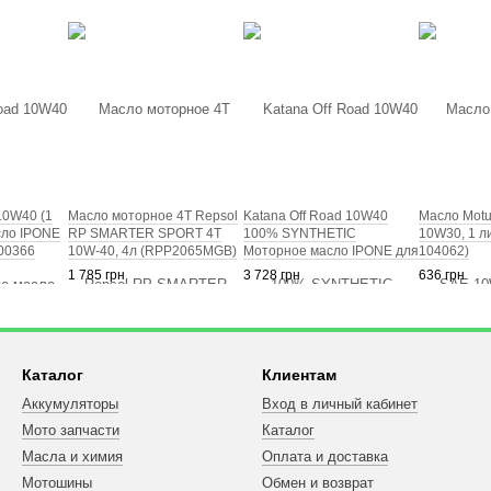
10W40 (1
Масло моторное 4Т Repsol
Katana Off Road 10W40
Масло Motu
сло IPONE
RP SMARTER SPORT 4T
100% SYNTHETIC
10W30, 1 ли
00366
10W-40, 4л (RPP2065MGB)
Моторное масло IPONE для
104062)
мотоцикла 800017
1 785 грн
3 728 грн
636 грн
Каталог
Клиентам
Аккумуляторы
Вход в личный кабинет
Мото запчасти
Каталог
Масла и химия
Оплата и доставка
Мотошины
Обмен и возврат