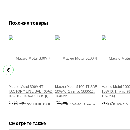
Похожие товары
Масло Motul 300V 4T
Масло Motul 5100 4T SAE
Масло Motul 500
FACTORY LINE SAE ROAD
10W40, 1 литр, (836511,
10W40, 1 литр, (
RACING 10W40, 1 литр,
104066)
104054)
(836111, 104118)
1 386 грн
711 грн
525 грн
Смотрите также