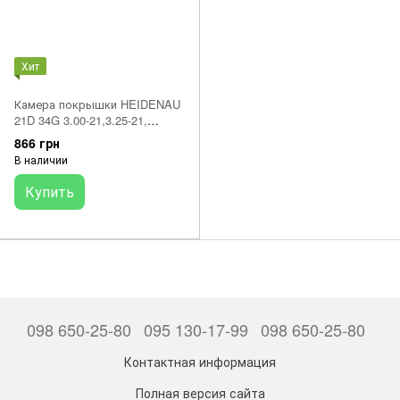
Хит
Камера покрышки HEIDENAU
21D 34G 3.00-21,3.25-21,
80/100-21,90/100-21,90/90-
866 грн
21,MH90-21 (61020361)
В наличии
Купить
098 650-25-80
095 130-17-99
098 650-25-80
Контактная информация
Полная версия сайта