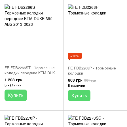
−16%
FE FDB2266ST - Тормозные
FE FDB2268P - Тормозные
колодки передние KTM DUKE
колодки
390 ABS 2013-2023
1 208 грн
803 грн
961 грн
В наличии
В наличии
Купить
Купить