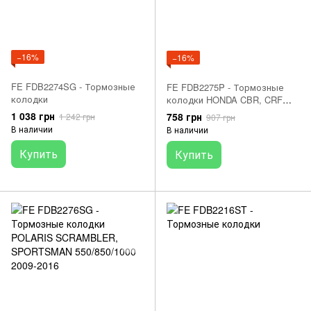
−16%
−16%
FE FDB2274SG - Тормозные
FE FDB2275P - Тормозные
колодки
колодки HONDA CBR, CRF
125/250 2004-2018
1 038 грн
758 грн
1 242 грн
907 грн
В наличии
В наличии
Купить
Купить