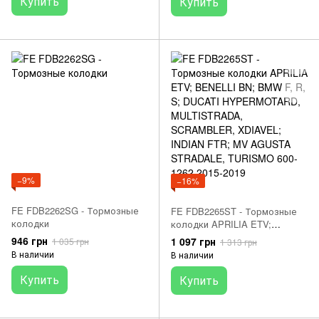
Купить
Купить
−9%
−16%
FE FDB2262SG - Тормозные
FE FDB2265ST - Тормозные
колодки
колодки APRILIA ETV;
BENELLI BN; BMW F, R, S;
946 грн
1 097 грн
1 035 грн
1 313 грн
DUCATI HYPERMOTARD,
В наличии
В наличии
MULTISTRADA, SCRAMBLER,
XDIAVEL; INDIAN FTR; MV
Купить
Купить
AGUSTA STRADALE,
TURISMO 600-1262 2015-2019