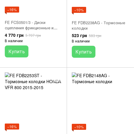
−16%
−10%
FE FCS0501/3 - Диски
FE FDB2238AG - Тормозные
сцепления фрикционные и
колодки
стальные KTM SX/EXC
4 770 грн
523 грн
5 707 грн
583 грн
125/144/150/200 '98-'18;
В наличии
В наличии
HUSQVARNA CR 125/150 '95-
'13; TC/TE 125/250/310 '14-'18
Купить
Купить
−16%
−10%