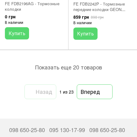
FE FDB2196AG - Тормозные
FE FDB2242P - Тормозные
колодки
передние колодки GEON
Scrambler 250
0 грн
859 грн
898 грн
В наличии
В наличии
Купить
Купить
Показать еще 20 товаров
Назад
Вперед
1
из 23
098 650-25-80
095 130-17-99
098 650-25-80