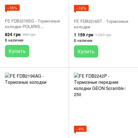
−16%
−16%
FE FDB2276SG - Тормозные
FE FDB2216ST - Тормозные
колодки POLARIS
колодки
SCRAMBLER, SPORTSMAN
824 грн
1 159 грн
986 грн
1 387 грн
550/850/1000 2009-2016
В наличии
В наличии
Купить
Купить
−4%