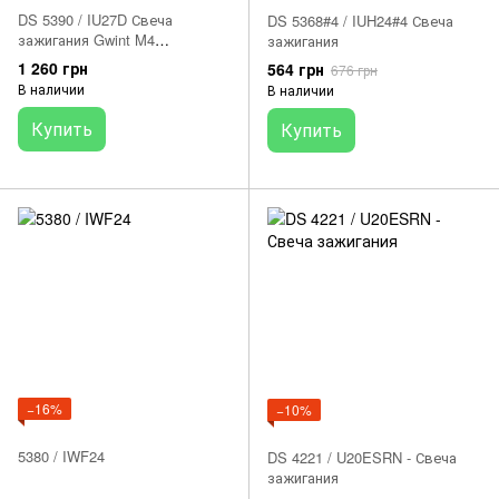
DS 5390 / IU27D Свеча
DS 5368#4 / IUH24#4 Свеча
зажигания Gwint M4
зажигания
HUSQVARNA TE; KAWASAKI
1 260 грн
564 грн
676 грн
EN, ER-6F, ER-6N, EX, GTR,
В наличии
В наличии
H2 NINJA, KLE, KLZ, Z 310-
1700 2002-2021
Купить
Купить
−16%
−10%
5380 / IWF24
DS 4221 / U20ESRN - Свеча
зажигания