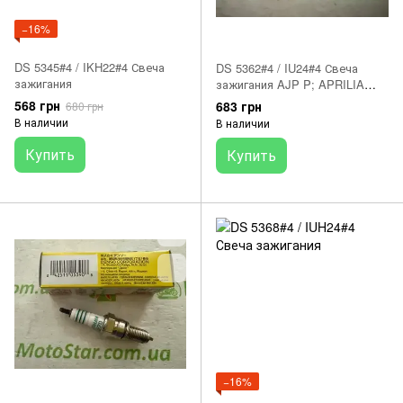
−16%
DS 5345#4 / IKH22#4 Свеча
DS 5362#4 / IU24#4 Свеча
зажигания
зажигания AJP P; APRILIA
ATLANTIC, ETV, GRANDE,
568 грн
683 грн
680 грн
LEONARDO, MOJITO, MXV 50-
В наличии
В наличии
5999 1977-
Купить
Купить
−16%