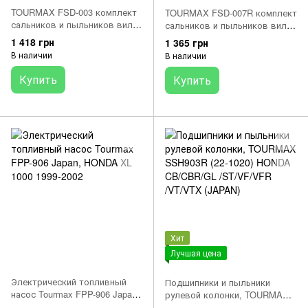
TOURMAX FSD-003 комплект
TOURMAX FSD-007R комплект
сальников и пыльников вилки
сальников и пыльников вилки
HONDA CB, CX, GL, NS, VF
KAWASAKI GPZ, ZL, ZX;
1 418 грн
1 365 грн
400-1100 1981-1995
SUZUKI GS, VL; YAMAHA XJ
В наличии
В наличии
125-900 1983-2007
Купить
Купить
Хит
Лучшая цена
Электрический топливный
Подшипники и пыльники
насос Tourmax FPP-906 Japan,
рулевой колонки, TOURMAX
HONDA XL 1000 1999-2002
SSH903R (22-1020) HONDA