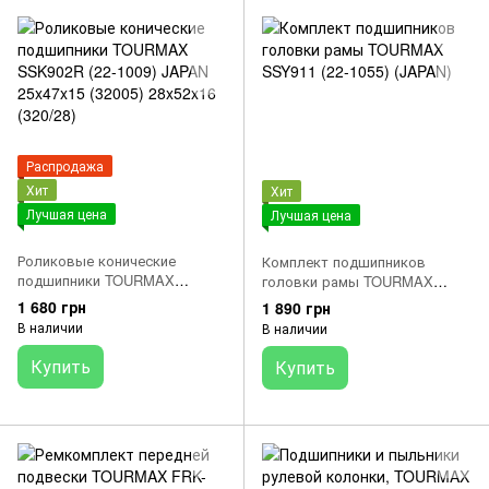
Распродажа
Хит
Хит
Лучшая цена
Лучшая цена
Роликовые конические
Комплект подшипников
подшипники TOURMAX
головки рамы TOURMAX
SSK902R (22-1009) JAPAN
SSY911 (22-1055) (JAPAN)
1 680 грн
1 890 грн
25x47x15 (32005) 28x52x16
В наличии
В наличии
(320/28)
Купить
Купить