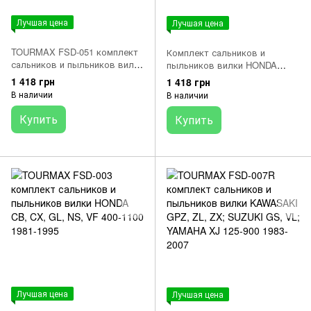
Лучшая цена
Лучшая цена
TOURMAX FSD-051 комплект
Комплект сальников и
сальников и пыльников вилки
пыльников вилки HONDA
HONDA CB, CBR, CMX;
CB500S 1998р
1 418 грн
1 418 грн
KAWASAKI ER, EX; SUZUKI
В наличии
В наличии
GZ 250/450/500 1986-2011
Купить
Купить
Лучшая цена
Лучшая цена