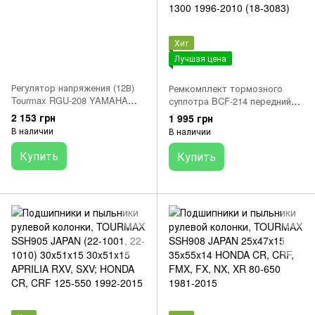
Хит
Лучшая цена
Регулятор напряжения (12В)
Ремкомплект тормозного
Tourmax RGU-208 YAMAHA
суппотра BCF-214 передний
TDM, TT, TT-R, XJ, XT, YN 50-
YAMAHA YAMAHA FJR, FZ1,
2 153 грн
1 995 грн
1100 1991-2011 (3TJ-81960-02-
FZ6, FZS, TDM, YZF, YZF-R1,
В наличии
В наличии
00)
YZF-R6 600-1300 1996-2010 (18-
3083)
Купить
Купить