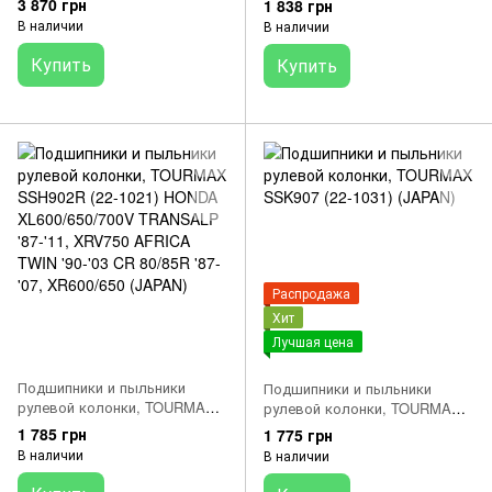
3 870 грн
1 838 грн
CB/CBR/GL /ST/VF/VFR
В наличии
В наличии
/VT/VTX (JAPAN)
Купить
Купить
Распродажа
Хит
Лучшая цена
Подшипники и пыльники
Подшипники и пыльники
рулевой колонки, TOURMAX
рулевой колонки, TOURMAX
SSH902R (22-1021) HONDA
SSK907 (22-1031) (JAPAN)
1 785 грн
1 775 грн
XL600/650/700V TRANSALP
В наличии
В наличии
'87-'11, XRV750 AFRICA TWIN
'90-'03 CR 80/85R '87-'07,