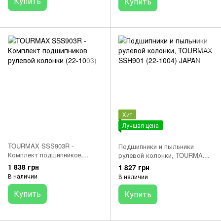
Купить
Купить
XR600/650 (JAPAN)
Хит
Лучшая цена
TOURMAX SSS903R -
Подшипники и пыльники
Комплект подшипников
рулевой колонки, TOURMAX
рулевой колонки (22-1003)
SSH901 (22-1004) JAPAN
1 838 грн
1 827 грн
В наличии
В наличии
Купить
Купить