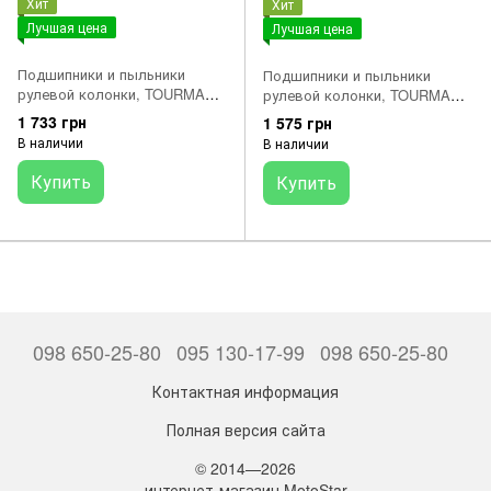
Хит
Хит
Лучшая цена
Лучшая цена
Подшипники и пыльники
Подшипники и пыльники
рулевой колонки, TOURMAX
рулевой колонки, TOURMAX
SSH905 JAPAN (22-1001, 22-
SSH908 JAPAN 25x47x15
1 733 грн
1 575 грн
1010) 30x51x15 30x51x15
35x55x14 HONDA CR, CRF,
В наличии
В наличии
APRILIA RXV, SXV; HONDA
FMX, FX, NX, XR 80-650 1981-
CR, CRF 125-550 1992-2015
2015
Купить
Купить
098 650-25-80
095 130-17-99
098 650-25-80
Контактная информация
Полная версия сайта
© 2014—2026
интернет-магазин MotoStar