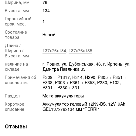
Ширина, мм
76
Высота, мм
134
Гарантийный
1
срок, мес.
Состояние
Новый
товара
Длина /
Ширина /
137x76x134
,
137x76x135
Высота, мм
наличие на
г. Ровно, ул. Дубенськая, 46, г. Ирпень, ул.
складе
Дмитра Павличка 33
Примечания об
P309 + P1317, H314, H290, P305 + P351 +
опасности:
P338, P303 + P361 + P353, P280, P102,
P301 + P330 + 331
Раздел
Мото аккумуляторы
Короткое
Аккумулятор гелевый 12N9‑BS, 12V, 9Ah,
описание
GEL137x76x134 мм "TERRI"
Отзывы