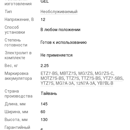
GEL
изготовления
Тип
Необслуживаемый
Напряжение, В
12
Способ
В любом положении
установки
Степень
Готов к использованию
готовности
Электролит в
Не применяется
комплекте
Вес, кг
2.25
Маркировка
ETZ7-BS
,
MBTZ7S
,
MG7ZS
,
MG7ZS-С
,
аккумулятора
MOTZ7S-BS
,
TTZ7S
,
TTZ7S-BS
,
YTZ7-SBS
,
YTZ7S
,
MG7A-3А
,
12N7A-3A
,
YB7BL-B
Страна
Тайвань
производства
Длина, мм
145
Ширина, мм
60
Высота, мм
130
Гарантийный
6