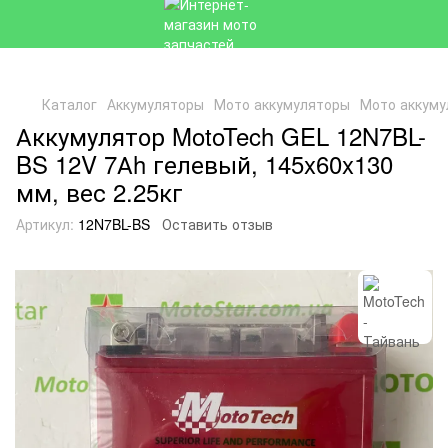
Каталог
Аккумуляторы
Мото аккумуляторы
Мото аккуму
Аккумулятор MotoTech GEL 12N7BL-
BS 12V 7Аh гелевый, 145x60x130
мм, вес 2.25кг
Артикул:
12N7BL-BS
Оставить отзыв