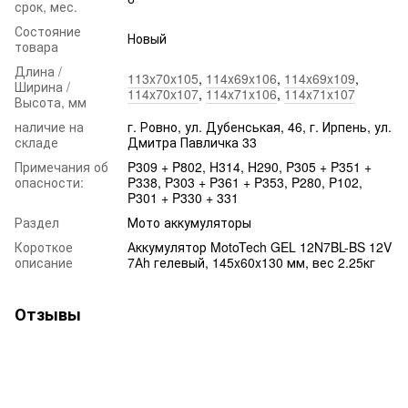
срок, мес.
Состояние
Новый
товара
Длина /
113x70x105
,
114x69x106
,
114x69x109
,
Ширина /
114x70x107
,
114x71x106
,
114x71x107
Высота, мм
наличие на
г. Ровно, ул. Дубенськая, 46, г. Ирпень, ул.
складе
Дмитра Павличка 33
Примечания об
P309 + P802, H314, H290, P305 + P351 +
опасности:
P338, P303 + P361 + P353, P280, P102,
P301 + P330 + 331
Раздел
Мото аккумуляторы
Короткое
Аккумулятор MotoTech GEL 12N7BL-BS 12V
описание
7Аh гелевый, 145x60x130 мм, вес 2.25кг
Отзывы