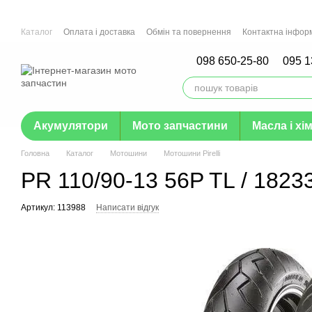
Перейти до основного контенту
Каталог
Оплата і доставка
Обмін та повернення
Контактна інфор
Гарантія
098 650-25-80
095 1
Акумулятори
Мото запчастини
Масла і хім
Головна
Каталог
Мотошини
Мотошини Pirelli
PR 110/90-13 56P TL / 1823
Артикул: 113988
Написати відгук