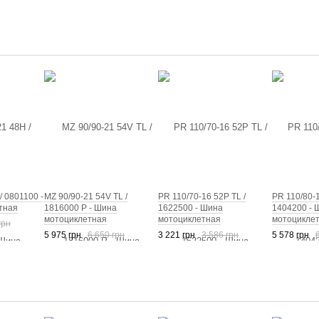
/ 0801100 -
MZ 90/90-21 54V TL /
PR 110/70-16 52P TL /
PR 110/80-1
тная
1816000 P - Шина
1622500 - Шина
1404200 - 
мотоциклетная
мотоциклетная
мотоцикле
грн
5 975 грн
6 650 грн
3 221 грн
3 586 грн
5 578 грн