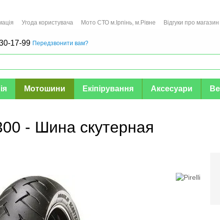
мація
Угода користувача
Мото СТО м.Ірпінь, м.Рівне
Відгуки про магазин
30-17-99
Передзвонити вам?
ія
Мотошини
Екіпірування
Аксесуари
Ве
300 - Шина скутерная