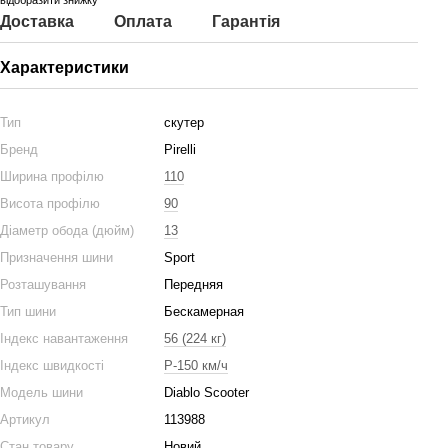
відобразити знижку
Доставка
Оплата
Гарантія
Характеристики
Тип
скутер
Бренд
Pirelli
Ширина профілю
110
Висота профілю
90
Діаметр обода (дюйм)
13
Призначення шини
Sport
Розташування
Передняя
Тип шини
Бескамерная
Індекс навантаження
56 (224 кг)
Індекс швидкості
P-150 км/ч
Модель шини
Diablo Scooter
Артикул
113988
Стан товару
Новий