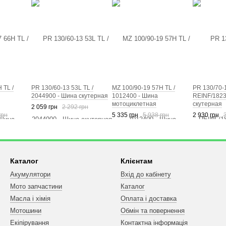
 TL /
PR 130/60-13 53L TL /
MZ 100/90-19 57H TL /
PR 130/70-
2044900 - Шина скутерная
1012400 - Шина
REINF/1823
мотоциклетная
скутерная
2 059 грн
2 292 грн
грн
5 335 грн
5 938 грн
2 930 грн
Каталог
Клієнтам
Акумулятори
Вхід до кабінету
Мото запчастини
Каталог
Масла і хімія
Оплата і доставка
Мотошини
Обмін та повернення
Екіпірування
Контактна інформація