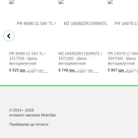
PR 90/90-21 54V TL /
MZ 160/60ZR17(69W)TL /
PR 140/70-17 66H
1417500 - Шина
1971300 - Шина
2047000 - Шина
мотоциклетная
мотоциклетная
мотоциклетная
6 525 грн
7 263 грн
6 749 грн
7 512 грн
5 907 грн
6 575 
© 2014—2026
інтернет-магазин MotoStar
Приймаємо до оплати