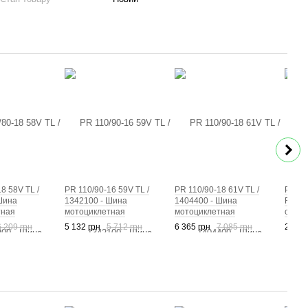
8 58V TL /
PR 110/90-16 59V TL /
PR 110/90-18 61V TL /
PR 13
Шина
1342100 - Шина
1404400 - Шина
REINF
тная
мотоциклетная
мотоциклетная
скуте
6 209 грн
5 132 грн
5 712 грн
6 365 грн
7 085 грн
2 930