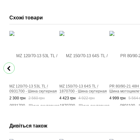
Схожі товари
MZ 120/70-13 53L TL /
MZ 150/70-13 64S TL /
PR 80/90-21 48H 
0931700 - Шина скутерная
1870700 - Шина скутерная
Шина мотоцикле
2 300 грн
2 560 грн
4 423 грн
4 922 грн
4 999 грн
5 564 
Дивіться також