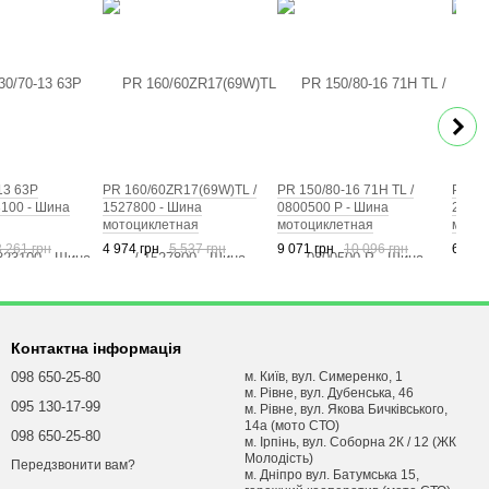
13 63P
PR 160/60ZR17(69W)TL /
PR 150/80-16 71H TL /
PR 12
100 - Шина
1527800 - Шина
0800500 Р - Шина
21111
мотоциклетная
мотоциклетная
мотоц
3 261 грн
4 974 грн
5 537 грн
9 071 грн
10 096 грн
6 453
Контактна інформація
098 650-25-80
м. Київ, вул. Симеренко, 1
м. Рівне, вул. Дубенська, 46
095 130-17-99
м. Рівне, вул. Якова Бичківського,
14а (мото СТО)
098 650-25-80
м. Ірпінь, вул. Соборна 2К / 12 (ЖК
Молодість)
Передзвонити вам?
м. Днiпро вул. Батумська 15,