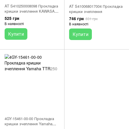
AT S410250008098 Прокладка
AT S410068017004 Прокладка
кришки зчеплення KAWASAKI
кришки зчеплення
ER 6 F/N '06-'17, KLE 650
525 грн
746 грн
831 грн
VERSYS '07-'20, S650 VULCAN
В наявності
В наявності
'15-'19
Купити
Купити
4GY-15461-00-00 Прокладка
кришки зчеплення Yamaha
TTR250