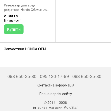
Резервуар для води
радіатора Honda Crf250x 04/16
19110-ksc-000
2 100 грн
В наявності
Купити
Запчастини HONDA OEM
098 650-25-80
095 130-17-99
098 650-25-80
Контактна інформація
Повна версія сайту
© 2014—2026
інтернет-магазин MotoStar