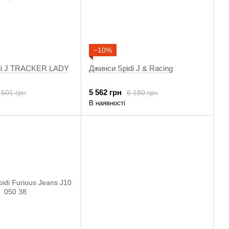
−10%
di J TRACKER LADY
Джинси Spidi J & Racing
5 562 грн
 501 грн
6 180 грн
В наявності