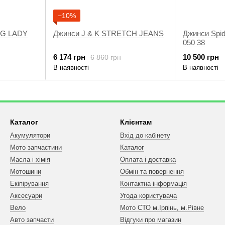
−10%
NG LADY
Джинси J & K STRETCH JEANS
Джинси Spid
050 38
6 174 грн
10 500 грн
6 860 грн
В наявності
В наявності
Каталог
Клієнтам
Акумулятори
Вхід до кабінету
Мото запчастини
Каталог
Масла і хімія
Оплата і доставка
Мотошини
Обмін та повернення
Екіпірування
Контактна інформація
Аксесуари
Угода користувача
Вело
Мото СТО м.Ірпінь, м.Рівне
Авто запчасти
Відгуки про магазин