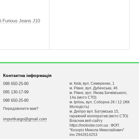
i Furious Jeans J10
Контактна інформація
098 650-25-80
м. Київ, вул. Симеренко, 1
м. Рівне, вул. Дубенська, 46
095 130-17-99
м. Рівне, вул. Якова Бичківського,
14а (мото СТО)
098 650-25-80
м. Ірпінь, вул. Соборна 2К / 12 (ЖК
Молодість)
Передзвонити вам?
м. Днiпро вул. Батумська 15,
гаражний кооператив (мото СТО)
importkargo@gmail.com
Власник веб-сайту
https://motostar.com.ua : ФОП
"Козоріз Микола Миколайович"
iпн 2942814253