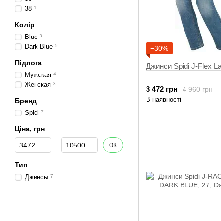
38
1
Колір
Blue
3
Dark-Blue
5
−30%
Підлога
Джинси Spidi J-Flex L
Мужская
4
Женская
3
3 472 грн
4 960 грн
В наявності
Бренд
Spidi
7
Ціна, грн
Від Ціна, грн
До Ціна, грн
ОК
Тип
Джинсы
7