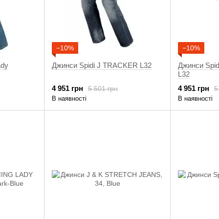
−10%
−10%
ady
Джинси Spidi J TRACKER L32
Джинси Spi
L32
4 951 грн
4 951 грн
5 501 грн
5
В наявності
В наявності