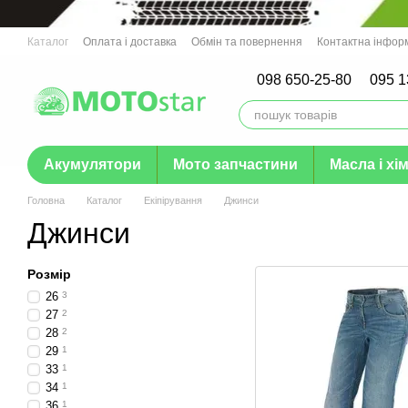
Перейти до основного контенту
Каталог
Оплата і доставка
Обмін та повернення
Контактна інфор
Гарантія
098 650-25-80
095 1
Акумулятори
Мото запчастини
Масла і хім
Головна
Каталог
Екіпірування
Джинси
Джинси
Розмір
26
3
27
2
28
2
29
1
33
1
34
1
36
1