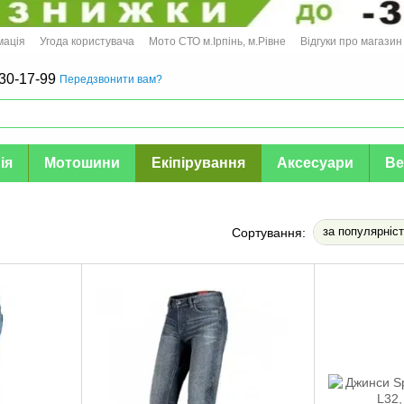
мація
Угода користувача
Мото СТО м.Ірпінь, м.Рівне
Відгуки про магазин
30-17-99
Передзвонити вам?
ія
Мотошини
Екіпірування
Аксесуари
Ве
за популярніс
Сортування: