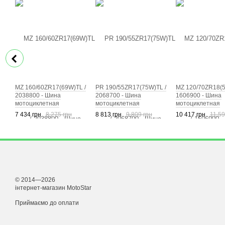
MZ 160/60ZR17(69W)TL /
PR 190/55ZR17(75W)TL /
MZ 120/70ZR18(5
2038800 - Шина
2068700 - Шина
1606900 - Шина
мотоциклетная
мотоциклетная
мотоциклетная
7 434 грн
8 275 грн
8 813 грн
9 809 грн
10 417 грн
11 59
© 2014—2026
інтернет-магазин MotoStar
Приймаємо до оплати