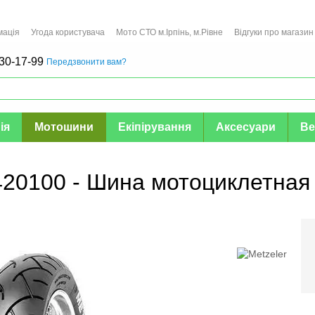
мація
Угода користувача
Мото СТО м.Ірпінь, м.Рівне
Відгуки про магазин
30-17-99
Передзвонити вам?
ія
Мотошини
Екіпірування
Аксесуари
Ве
420100 - Шина мотоциклетная