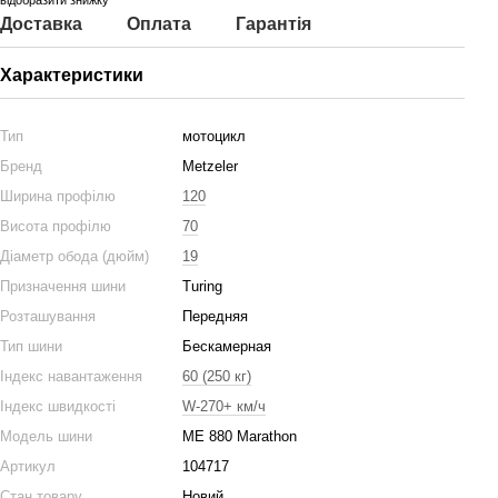
відобразити знижку
Доставка
Оплата
Гарантія
Характеристики
Тип
мотоцикл
Бренд
Metzeler
Ширина профілю
120
Висота профілю
70
Діаметр обода (дюйм)
19
Призначення шини
Turing
Розташування
Передняя
Тип шини
Бескамерная
Індекс навантаження
60 (250 кг)
Індекс швидкості
W-270+ км/ч
Модель шини
ME 880 Marathon
Артикул
104717
Стан товару
Новий