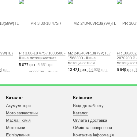
9W)TL /
PR 3.00-18 47S / 1003500 -
MZ 240/40VR18(79V)TL /
PR 160/60Z
Шина мотоциклетная
1568300 - Шина
2070200 Р 
мотоциклетная
мотоцикле
5 077 грн
5 651 грн
4 грн
13 421 грн
14 938 грн
6 649 грн
Каталог
Клієнтам
Акумулятори
Вхід до кабінету
Мото запчастини
Каталог
Масла і хімія
Оплата і доставка
Мотошини
Обмін та повернення
Екіпірування
Контактна інформація