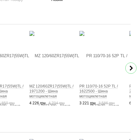
R17(55W)TL /
MZ 120/60ZR17(55W)TL /
PR 110/70-16 52P TL /
PR 12
Шина
1971200 - Шина
1622500 - Шина
20583
тная
мотоциклетная
мотоциклетная
мотоц
5 850 грн
4 226 грн
4 704 грн
3 221 грн
3 586 грн
6 610