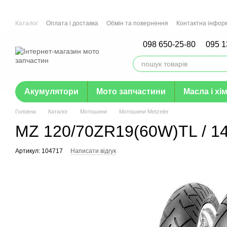
Перейти до основного контенту
Каталог
Оплата і доставка
Обмін та повернення
Контактна інфор
Гарантія
098 650-25-80
095 1
Акумулятори
Мото запчастини
Масла і хім
Головна
Каталог
Мотошини
Мотошини Metzeler
MZ 120/70ZR19(60W)TL / 1
Артикул: 104717
Написати відгук