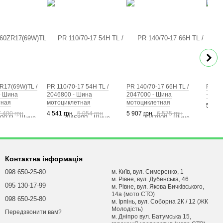
R17(69W)TL /
PR 110/70-17 54H TL /
PR 140/70-17 66H TL /
PR 13
- Шина
2046800 - Шина
2047000 - Шина
- Шин
тная
мотоциклетная
мотоциклетная
5 282
7 400 грн
4 541 грн
5 054 грн
5 907 грн
6 575 грн
Контактна інформація
098 650-25-80
м. Київ, вул. Симеренко, 1
м. Рівне, вул. Дубенська, 46
095 130-17-99
м. Рівне, вул. Якова Бичківського,
14а (мото СТО)
098 650-25-80
м. Ірпінь, вул. Соборна 2К / 12 (ЖК
Молодість)
Передзвонити вам?
м. Днiпро вул. Батумська 15,