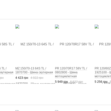
 TL /
MZ 150/70-13 64S TL /
PR 120/70R17 58V TL /
PR 120/60Z
скутерная
1870700 - Шина скутерная
0802800 - Шина
1925100 - 
мотоциклетная
мотоцикле
грн
4 423 грн
4 922 грн
5 949 грн
6 622 грн
5 256 грн