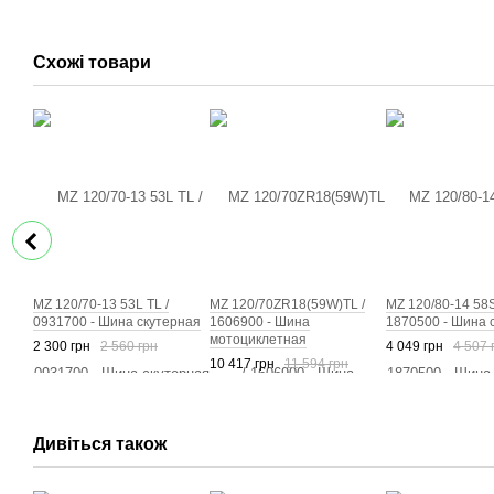
Схожі товари
MZ 120/70-13 53L TL /
MZ 120/70ZR18(59W)TL /
MZ 120/80-14 58S
0931700 - Шина скутерная
1606900 - Шина
1870500 - Шина 
мотоциклетная
2 300 грн
2 560 грн
4 049 грн
4 507 
10 417 грн
11 594 грн
Дивіться також