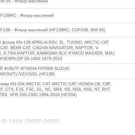
 65 - Фільтр масляний
F138RC - Фільтр масляний
F138 - Фільтр масляний (HF138RC, COF038, MW 65)
 фільтр KN-138 APRILIA RSV, SL, TUONO; ARCTIC CAT
CAT, BEAR CAT; CAGIVA NAVIGATOR, RAPTOR, V-
, X-TRA RAPTOR; KAWASAKI KLV; KYMCO MAXXER, MXU;
/VESPA ZIP 50-1800 1979-2015
Й ФІЛЬТР ATHENA FFP009 SUZUKI
R/SV/TL/VZ/VS/DL (HF138)
оливи KN-204 ARCTIC CAT ARCTIC CAT; HONDA CB, CBF,
F, CTX, FJS, FSC, GL, NC, NRX, NS, NSA, NSS, NT, RVT,
 TRX, VFR 250-2300 1984-2018 (HF204)
R 1000 (2007-2008)