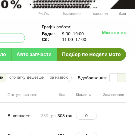
Порівняння
Рус
Укр
Бажання
Вхід
Графік роботи:
Мій кошик
Будні:
9:00–19:00
Сб:
11:00–17:00
ло
Авто запчасти
Подбор по модели мото
тю
спочатку дешевше
за назвою
Відображення:
Статус наявності
Ціна
Кількість
Замовлення
В наявності
330 грн
308 грн