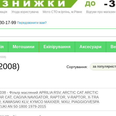
мація
Угода користувача
Мото СТО м.Ірпінь, м.Рівне
Відгуки про магазин
30-17-99
Передзвонити вам?
ія
Мотошини
Екіпірування
Аксесуари
Ве
2008)
2008)
за популярніс
Сортування:
38 - Фільтр масляний APRILIA RSV; ARCTIC CAT ARCTIC
AR CAT; CAGIVA NAVIGATOR, RAPTOR, V-RAPTOR, X-TRA
; KAWASAKI KLV; KYMCO MAXXER, MXU; PIAGGIO/VESPA
ZUKI AN 50-1800 1979-2015