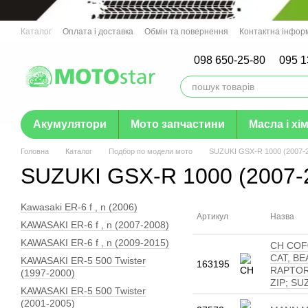
Перейти до основного контенту
Каталог
Оплата і доставка
Обмін та повернення
Контактна інфор
Гарантія
098 650-25-80
095 1
Акумулятори
Мото запчастини
Масла і хім
Головна
Каталог
Подбор по модели мото
SUZUKI GSX-R 1000 (2007-
SUZUKI GSX-R 1000 (2007-
Kawasaki ER-6 f , n (2006)
Артикул
Назва
KAWASAKI ER-6 f , n (2007-2008)
KAWASAKI ER-6 f , n (2009-2015)
CH COF0
CAT, BE
KAWASAKI ER-5 500 Twister
163195
RAPTOR
(1997-2000)
ZIP; SU
KAWASAKI ER-5 500 Twister
(2001-2005)