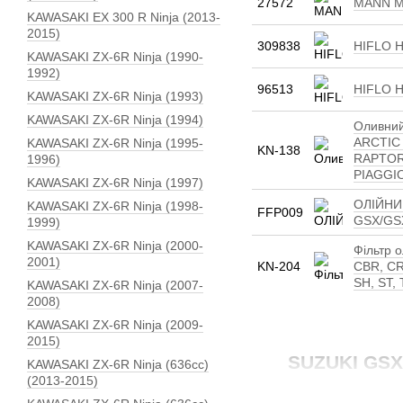
27572
MANN MW
KAWASAKI EX 300 R Ninja (2013-
2015)
309838
HIFLO H
KAWASAKI ZX-6R Ninja (1990-
1992)
96513
HIFLO H
KAWASAKI ZX-6R Ninja (1993)
KAWASAKI ZX-6R Ninja (1994)
Оливний
ARCTIC 
KAWASAKI ZX-6R Ninja (1995-
KN-138
RAPTOR
1996)
PIAGGIO
KAWASAKI ZX-6R Ninja (1997)
ОЛІЙНИ
KAWASAKI ZX-6R Ninja (1998-
FFP009
GSX/GSX
1999)
KAWASAKI ZX-6R Ninja (2000-
Фільтр 
2001)
KN-204
CBR, CR
SH, ST,
KAWASAKI ZX-6R Ninja (2007-
2008)
KAWASAKI ZX-6R Ninja (2009-
2015)
SUZUKI GSX-
KAWASAKI ZX-6R Ninja (636сс)
(2013-2015)