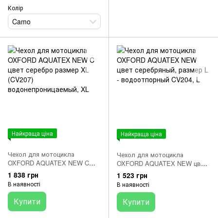
Колір
Camo
Найкраща ціна
Найкраща ціна
Чехол для мотоцикла
Чехол для мотоцикла
OXFORD AQUATEX NEW C
OXFORD AQUATEX NEW цвет
цвет серебро размер XL
серебряный, размер L -
1 838 грн
1 523 грн
(CV207) водонепроницаемый
водоотпорный CV204
В наявності
В наявності
Купити
Купити