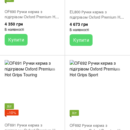
OF690 Ручки керма з
EL800 Ручки керма з
підігрівом Oxford Premium Hot
підігрівом Oxford Premium Hot
Grips Adventure для Ендуро
Grips Cruiser
4 350 грн
4 673 грн
В наявності
В наявності
Купити
Купити
Хіт
−10%
Хіт
OF691 Ручки керма з
OF692 Ручки керма з