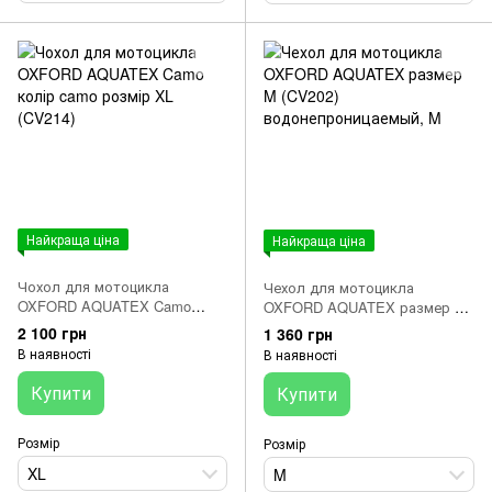
Найкраща ціна
Найкраща ціна
Чохол для мотоцикла
Чехол для мотоцикла
OXFORD AQUATEX Camo
OXFORD AQUATEX размер M
колір camo розмір XL (CV214)
(CV202) водонепроницаемый
2 100 грн
1 360 грн
В наявності
В наявності
Купити
Купити
Розмір
Розмір
XL
M