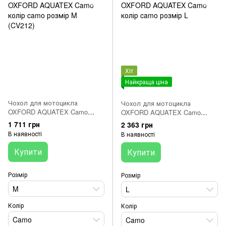
Хіт
Найкраща ціна
Чохол для мотоцикла
Чохол для мотоцикла
OXFORD AQUATEX Camo
OXFORD AQUATEX Camo
колір camo розмір M (CV212)
колір camo розмір L
1 711 грн
2 363 грн
В наявності
В наявності
Купити
Купити
Розмір
Розмір
M
L
Колір
Колір
Camo
Camo