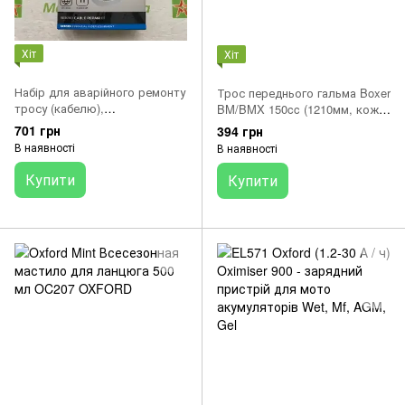
Хіт
Хіт
Набір для аварійного ремонту
Трос переднього гальма Boxer
тросу (кабелю),
BM/BMX 150cc (1210мм, кожух
універсальний Oxford OX774
1070мм)
701 грн
394 грн
В наявності
В наявності
Купити
Купити