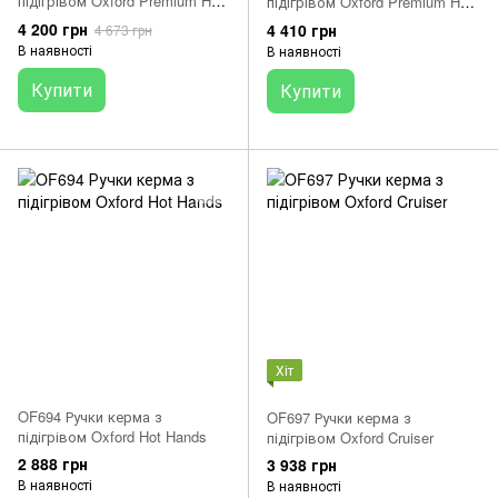
підігрівом Oxford Premium Hot
підігрівом Oxford Premium Hot
Grips Touring
Grips Sport
4 200 грн
4 410 грн
4 673 грн
В наявності
В наявності
Купити
Купити
Хіт
OF694 Ручки керма з
OF697 Ручки керма з
підігрівом Oxford Hot Hands
підігрівом Oxford Cruiser
2 888 грн
3 938 грн
В наявності
В наявності