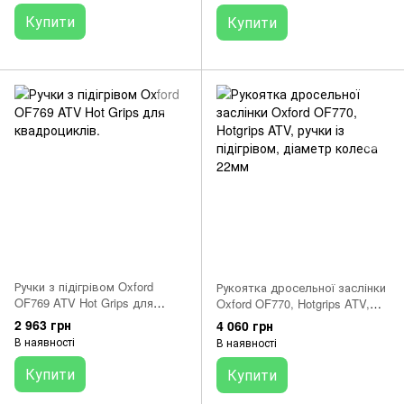
Купити
Купити
Ручки з підігрівом Oxford
Рукоятка дросельної заслінки
OF769 ATV Hot Grips для
Oxford OF770, Hotgrips ATV,
квадроциклів.
ручки із підігрівом, діаметр
2 963 грн
4 060 грн
колеса 22мм
В наявності
В наявності
Купити
Купити