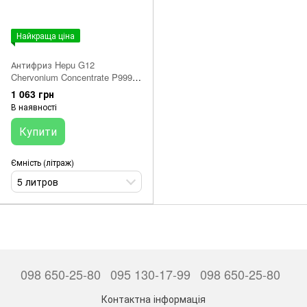
Найкраща ціна
Антифриз Hepu G12
Chervonium Concentrate P999-
G12-005 5L (червоний)
1 063 грн
В наявності
Купити
Ємність (літраж)
5 литров
098 650-25-80
095 130-17-99
098 650-25-80
Контактна інформація