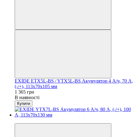
EXIDE ETX5L-BS / YTX5L-BS Акумулятор 4 А/ч, 70 А,
(-/+), 113х70х105 мм
1 365 грн
В наявності
Купити
Хіт