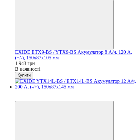
EXIDE ETX9-BS / YTX9-BS Акумулятор 8 А/ч, 120 А,
(+/-), 150х87х105 мм
1 943 грн
В наявності
Купити
Хіт
−20%