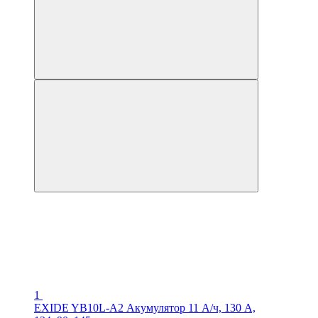
1
EXIDE YB10L-A2 Акумулятор 11 А/ч, 130 А,