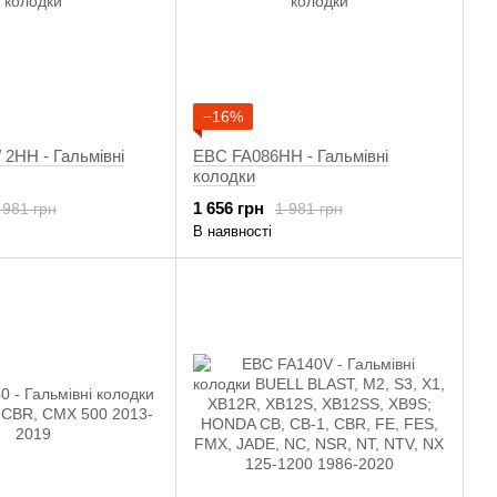
−16%
 2HH - Гальмівні
EBC FA086HH - Гальмівні
колодки
1 656 грн
 981 грн
1 981 грн
В наявності