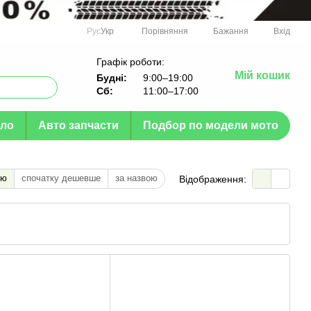
Порівняння
Рус
Укр
Бажання
Вхід
Графік роботи:
Мій кошик
Будні:
9:00–19:00
Сб:
11:00–17:00
ло
Авто запчасти
Подбор по модели мото
тю
спочатку дешевше
за назвою
Відображення: