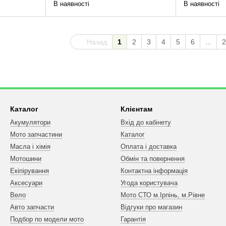
В наявності
В наявності
Назад
1
2
3
4
5
6
...
2
Каталог
Клієнтам
Акумулятори
Вхід до кабінету
Мото запчастини
Каталог
Масла і хімія
Оплата і доставка
Мотошини
Обмін та повернення
Екіпірування
Контактна інформація
Аксесуари
Угода користувача
Вело
Мото СТО м.Ірпінь, м.Рівне
Авто запчасти
Відгуки про магазин
Подбор по модели мото
Гарантія