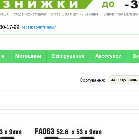
мація
Угода користувача
Мото СТО м.Ірпінь, м.Рівне
Відгуки про магазин
30-17-99
Передзвонити вам?
ія
Мотошини
Екіпірування
Аксесуари
Ве
за популярніс
Сортування: