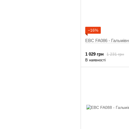
−16%
EBC FA086 - Гальмівн
1 029 грн
1 231 грн
В наявності