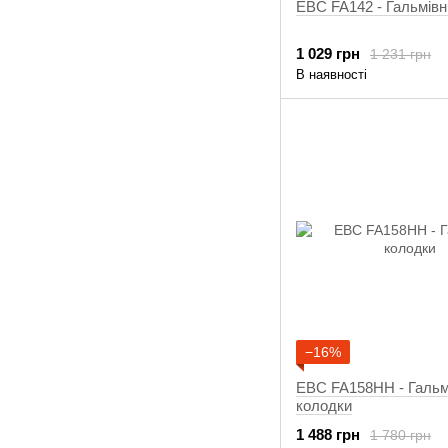
EBC FA142 - Гальмівн
1 029 грн
1 231 грн
В наявності
−16%
EBC FA158HH - Гальм
колодки
1 488 грн
1 780 грн