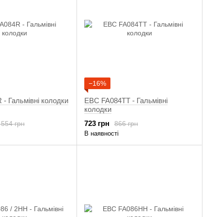
−16%
- Гальмівні колодки
EBC FA084TT - Гальмівні
колодки
723 грн
 554 грн
866 грн
В наявності