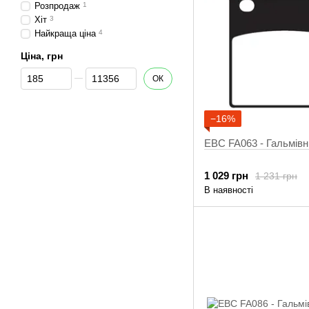
Розпродаж
1
Хіт
3
Найкраща ціна
4
Ціна, грн
Від Ціна, грн
До Ціна, грн
ОК
−16%
EBC FA063 - Гальмівн
1 029 грн
1 231 грн
В наявності