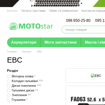
Перейти до основного контенту
Каталог
Оплата і доставка
Обмін та повернення
Контактна інфор
Гарантія
098 650-25-80
095 1
Акумулятори
Мото запчастини
Масла і хім
Головна
Каталог
EBC
EBC
Розділ
Моторна олива
1
Колодки гальмівні
234
Диски зчеплення
100
Гальмівні диски
16
Зчеплення
69
Глушники
1