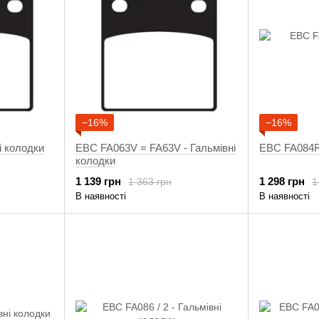
−16%
−16%
і колодки
EBC FA063V = FA63V - Гальмівні
EBC FA084R 
колодки
1 139 грн
1 298 грн
1 363 грн
1
В наявності
В наявності