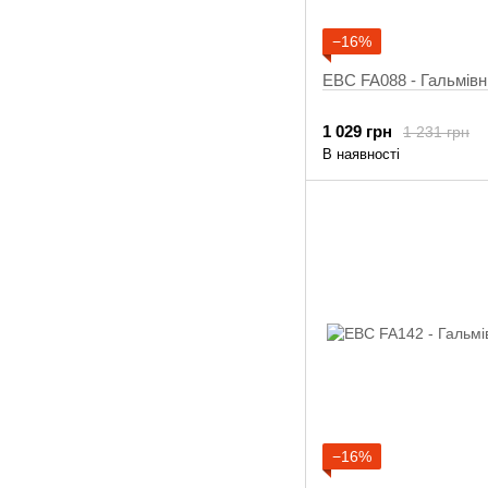
−16%
EBC FA088 - Гальмівн
1 029 грн
1 231 грн
В наявності
−16%