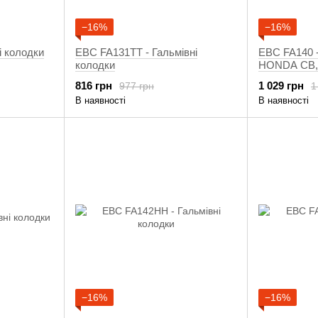
−16%
−16%
і колодки
EBC FA131TT - Гальмівні
EBC FA140 -
колодки
HONDA CB,
2013-2019
816 грн
1 029 грн
977 грн
1
В наявності
В наявності
−16%
−16%