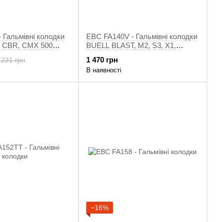
 Гальмівні колодки
EBC FA140V - Гальмівні колодки
 CBR, CMX 500
BUELL BLAST, M2, S3, X1,
XB12R, XB12S, XB12SS, XB9S;
1 470 грн
 231 грн
HONDA CB, CB-1, CBR, FE,
В наявності
FES, FMX, JADE, NC, NSR, NT,
NTV, NX 125-1200 1986-2020
−16%