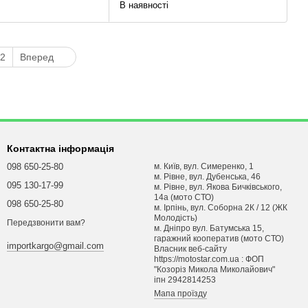
В наявності
2
Вперед
Контактна інформація
098 650-25-80
м. Київ, вул. Симеренко, 1
м. Рівне, вул. Дубенська, 46
095 130-17-99
м. Рівне, вул. Якова Бичківського,
14а (мото СТО)
098 650-25-80
м. Ірпінь, вул. Соборна 2К / 12 (ЖК
Молодість)
Передзвонити вам?
м. Днiпро вул. Батумська 15,
гаражний кооператив (мото СТО)
importkargo@gmail.com
Власник веб-сайту
https://motostar.com.ua : ФОП
"Козоріз Микола Миколайович"
iпн 2942814253
Мапа проїзду