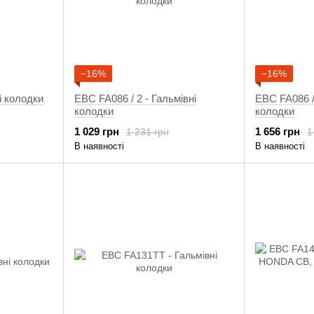
−16%
−16%
і колодки
EBC FA086 / 2 - Гальмівні
EBC FA086 /
колодки
колодки
1 029 грн
1 656 грн
1 231 грн
1
В наявності
В наявності