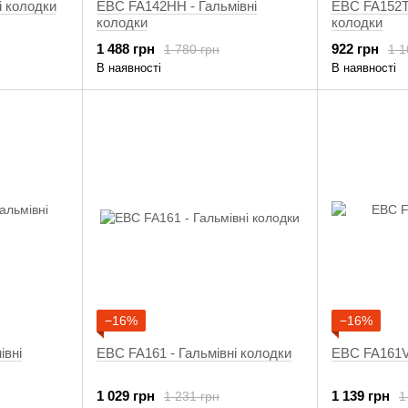
і колодки
EBC FA142HH - Гальмівні
EBC FA152TT
колодки
колодки
1 488 грн
922 грн
1 780 грн
1 1
В наявності
В наявності
−16%
−16%
івні
EBC FA161 - Гальмівні колодки
EBC FA161V 
1 029 грн
1 139 грн
1 231 грн
1