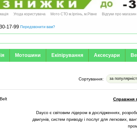
мація
Угода користувача
Мото СТО м.Ірпінь, м.Рівне
Відгуки про магазин
30-17-99
Передзвонити вам?
ія
Мотошини
Екіпірування
Аксесуари
Ве
за популярніс
Сортування:
Справжня 
Dayco є світовим лідером в дослідженнях, розробц
двигунів, систем приводу і послуг для легкових, ван
пром