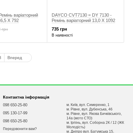
Ремінь варіаторний
DAYCO CVT7130 = DY 7130 -
6,5 X 792
Ремінь варіаторний 13,0 X 1092
735 грн
 грн
В наявності
8
Вперед
Контактна інформація
098 650-25-80
м. Київ, вул. Симеренко, 1
м. Рівне, вул. Дубенська, 46
095 130-17-99
м. Рівне, вул. Якова Бичківського,
14а (мото СТО)
098 650-25-80
м. Ірпінь, вул. Соборна 2К / 12 (ЖК
Молодість)
Передзвонити вам?
м. Днiпро вул. Батумська 15,