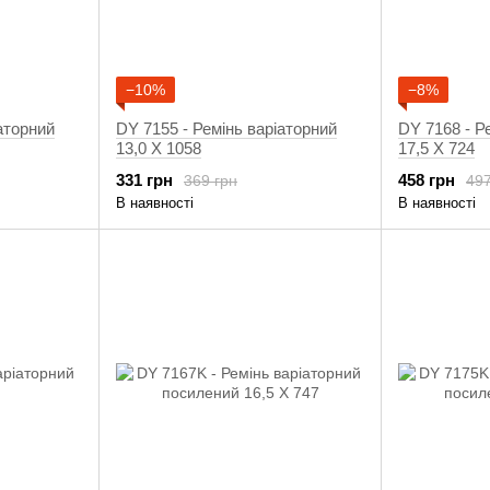
−10%
−8%
аторний
DY 7155 - Ремінь варіаторний
DY 7168 - Р
13,0 X 1058
17,5 X 724
331 грн
458 грн
369 грн
497
В наявності
В наявності