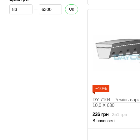
Від Ціна, грн
До Ціна, грн
ОК
−10%
DY 7104 - Ремінь варі
10,0 X 630
226 грн
251 грн
В наявності