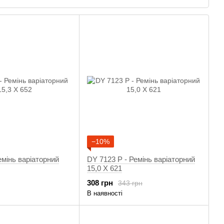
ія про продукт:
ША і поставляються на конвеєри таких відомих виробників,
 DAYCO, що випускають ремені під брендами Ultimax і Carlisle.
аріатора в трьох модифікаціях:
окійного водіння
тремального водіння
екстремального водіння
емені HP
иків або без нього забезпечує довгі, плавні і надійні
менів з маркою DAYCO. Виготовлений з армованого арамидов
−10%
ти чудову міцність ременів HP Dayco, поліпшену цілісність
алий термін служби ременів.
емінь варіаторний
DY 7123 Р - Ремінь варіаторний
15,0 X 621
elts Ремені
308 грн
343 грн
В наявності
 ландшафту від грязьовий ями до кам'янистих стежок, до
o HPX ATV забезпечують безпрецедентну реакцію. Цей пояс,