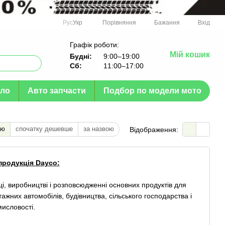
Порівняння
Рус
Укр
Бажання
Вхід
Графік роботи:
Мій кошик
Будні:
9:00–19:00
Сб:
11:00–17:00
ло
Авто запчасти
Подбор по модели мото
тю
спочатку дешевше
за назвою
Відображення:
продукція Dayco:
і, виробництві і розповсюдженні основних продуктів для
тажних автомобілів, будівництва, сільського господарства і
исловості.