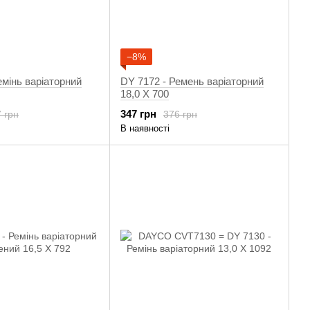
−8%
емінь варіаторний
DY 7172 - Ремень варіаторний
18,0 X 700
347 грн
 грн
376 грн
В наявності