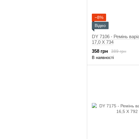
−8%
Відео
DY 7106 - Ремінь варі
17,0 X 734
358 грн
389 грн
В наявності