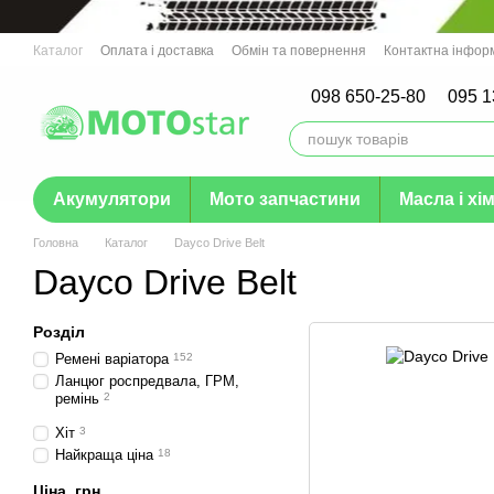
Перейти до основного контенту
Каталог
Оплата і доставка
Обмін та повернення
Контактна інфор
Гарантія
098 650-25-80
095 1
Акумулятори
Мото запчастини
Масла і хім
Головна
Каталог
Dayco Drive Belt
Dayco Drive Belt
Розділ
Ремені варіатора
152
Ланцюг роспредвала, ГРМ,
ремiнь
2
Хіт
3
Найкраща ціна
18
Ціна, грн