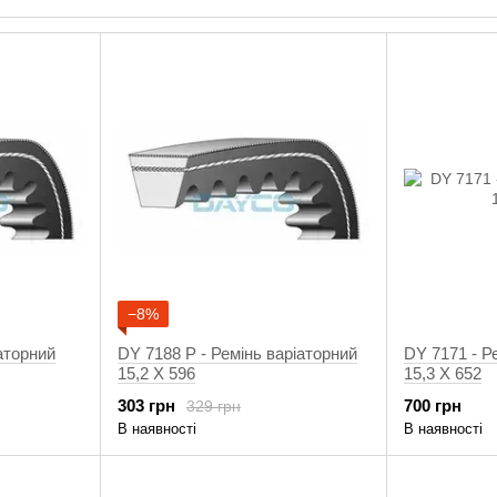
Інформац
Ремені воротарів DAYCO виробляються на території С
як Arctic Cat і BRP. Всім відомі дочірні підприємства
DAYCO пропонує ремені в
-
HP
для сп
-
HPX
для екс
-
XTX
для супер 
Р
Цей позашляховий ремінь DAYCO HP для позашляхов
приводи, які ви звикли очікувати від приводних ре
−8%
поліхлоропрену і P-арамідного шнура, щоб забезпечи
розмірів і більш трив
аторний
DY 7188 Р - Ремінь варіаторний
DY 7171 - Р
15,2 X 596
15,3 X 652
HPX B
303 грн
700 грн
329 грн
В наявності
В наявності
Розроблений, щоб домінувати над будь-яким типом
підйомів по горбах і пустельних походів Пояси Dayc