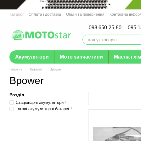
Перейти до основного контенту
Каталог
Оплата і доставка
Обмін та повернення
Контактна інфор
Гарантія
098 650-25-80
095 1
Акумулятори
Мото запчастини
Масла і хім
Головна
Каталог
Bpower
Bpower
Розділ
Стаціонарні акумулятори
1
Тягові акумуляторні батареї
1