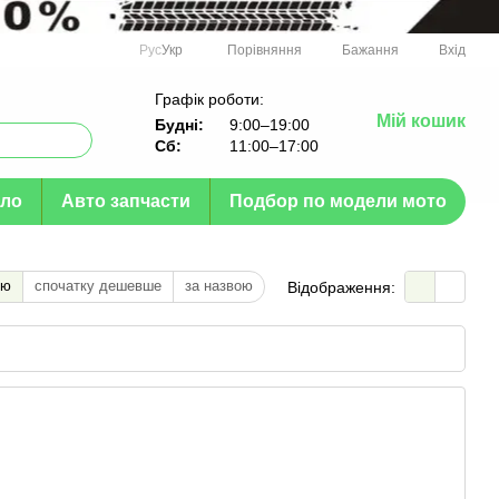
Порівняння
Рус
Укр
Бажання
Вхід
Графік роботи:
Мій кошик
Будні:
9:00–19:00
Сб:
11:00–17:00
ло
Авто запчасти
Подбор по модели мото
тю
спочатку дешевше
за назвою
Відображення: