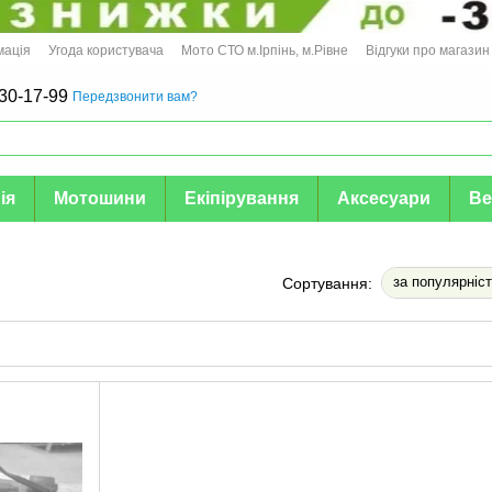
мація
Угода користувача
Мото СТО м.Ірпінь, м.Рівне
Відгуки про магазин
30-17-99
Передзвонити вам?
ія
Мотошини
Екіпірування
Аксесуари
Ве
за популярніс
Сортування: