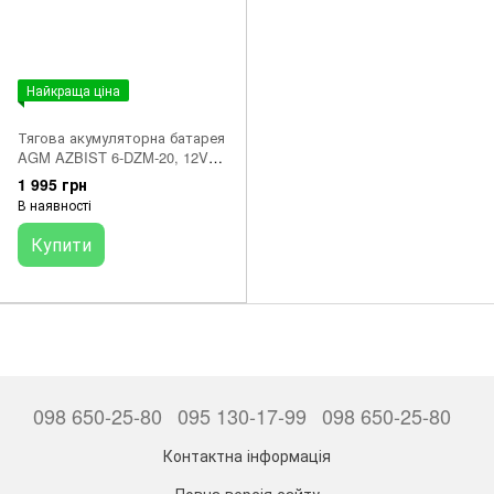
Найкраща ціна
Тягова акумуляторна батарея
AGM AZBIST 6-DZM-20, 12V
20Ah M4 (181х77х167 ) Q3
1 995 грн
В наявності
Купити
098 650-25-80
095 130-17-99
098 650-25-80
Контактна інформація
Повна версія сайту